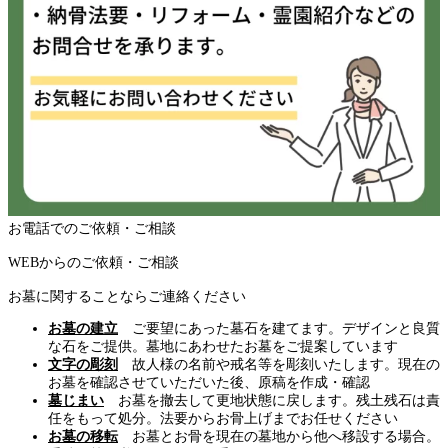
お電話でのご依頼・ご相談
WEBからのご依頼・ご相談
お墓に関することならご連絡ください
お墓の建立
ご要望にあった墓石を建てます。デザインと良質
な石をご提供。墓地にあわせたお墓をご提案しています
文字の彫刻
故人様の名前や戒名等を彫刻いたします。現在の
お墓を確認させていただいた後、原稿を作成・確認
墓じまい
お墓を撤去して更地状態に戻します。残土残石は責
任をもって処分。法要からお骨上げまでお任せください
お墓の移転
お墓とお骨を現在の墓地から他へ移設する場合。