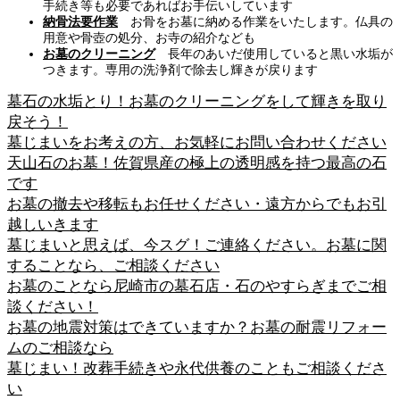
手続き等も必要であればお手伝いしています
納骨法要作業
お骨をお墓に納める作業をいたします。仏具の
用意や骨壺の処分、お寺の紹介なども
お墓のクリーニング
長年のあいだ使用していると黒い水垢が
つきます。専用の洗浄剤で除去し輝きが戻ります
墓石の水垢とり！お墓のクリーニングをして輝きを取り
戻そう！
墓じまいをお考えの方、お気軽にお問い合わせください
天山石のお墓！佐賀県産の極上の透明感を持つ最高の石
です
お墓の撤去や移転もお任せください・遠方からでもお引
越しいきます
墓じまいと思えば、今スグ！ご連絡ください。お墓に関
することなら、ご相談ください
お墓のことなら尼崎市の墓石店・石のやすらぎまでご相
談ください！
お墓の地震対策はできていますか？お墓の耐震リフォー
ムのご相談なら
墓じまい！改葬手続きや永代供養のこともご相談くださ
い