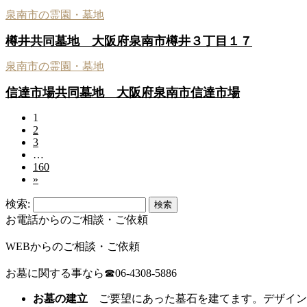
泉南市の霊園・墓地
樽井共同墓地 大阪府泉南市樽井３丁目１７
泉南市の霊園・墓地
信達市場共同墓地 大阪府泉南市信達市場
1
2
3
…
160
»
検索:
お電話からのご相談・ご依頼
WEBからのご相談・ご依頼
お墓に関する事なら☎06-4308-5886
お墓の建立
ご要望にあった墓石を建てます。デザイン