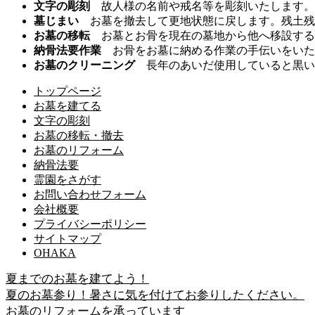
文字の彫刻
故人様の名前や戒名等を彫刻いたします。
墓じまい
お墓を撤去して更地状態に戻します。残土残
お墓の移転
お墓とお骨を現在の墓地から他へ移設する
納骨法要作業
お骨をお墓に納める作業の手伝いをいた
お墓のクリーニング
長年のあいだ使用していると黒い
トップページ
お墓を建てる
文字の彫刻
お墓の移転・撤去
お墓のリフォーム
納骨法要
霊園をさがす
お問い合わせフォーム
会社概要
プライバシーポリシー
サイトマップ
OHAKA
夏までのお墓を建てよう！
夏のお墓参り！暑さに気を付けてお参りしたください。
お墓のリフォームを承っています