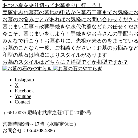
あつい夏を乗り切ってお墓参りに行こう！
宝塚すみれ墓苑の墓地の申込から墓石工事までお気軽に
お墓のお悩みごとがあればお気軽にお問い合わせくださ
墓じまい工事～改葬手続きや永代供養などもお任せくだ
今こそ、墓じまいをしよう！手続きやお寺さんの手配も
みんなで行こう！お墓参りに、先祖が来るのをまってい
お墓のことなら一度、ご相談ください！お墓のお悩みな
和型の墓石は地域によりスタイルがあります
お墓のスタイルはどちらに？洋型ですか和型ですか？
Instagram
X
Facebook
Youtube
Contact
〒661-0035 尼崎市武庫之荘1丁目20番3号
営業時間9時～17時（水曜定休日）
お問合せ：06-4308-5886