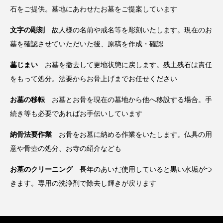
石をご提供。墓地にあわせたお墓をご提案しています
文字の彫刻
故人様の名前や戒名等を彫刻いたします。現在のお
墓を確認させていただいた後、原稿を作成・確認
墓じまい
お墓を撤去して更地状態に戻します。残土残石は責任
をもって処分。法要からお骨上げまでお任せください
お墓の移転
お墓とお骨を現在の墓地から他へ移設する場合。手
続き等も必要であればお手伝いしています
納骨法要作業
お骨をお墓に納める作業をいたします。仏具の用
意や骨壺の処分、お寺の紹介なども
お墓のクリーニング
長年のあいだ使用していると黒い水垢がつ
きます。専用の洗浄剤で除去し輝きが戻ります