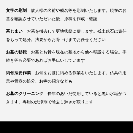
文字の彫刻
故人様の名前や戒名等を彫刻いたします。現在のお
墓を確認させていただいた後、原稿を作成・確認
墓じまい
お墓を撤去して更地状態に戻します。残土残石は責任
をもって処分。法要からお骨上げまでお任せください
お墓の移転
お墓とお骨を現在の墓地から他へ移設する場合。手
続き等も必要であればお手伝いしています
納骨法要作業
お骨をお墓に納める作業をいたします。仏具の用
意や骨壺の処分、お寺の紹介なども
お墓のクリーニング
長年のあいだ使用していると黒い水垢がつ
きます。専用の洗浄剤で除去し輝きが戻ります