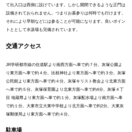
て出入口は西側に設けています。しかし開閉できるような正門は
設備されておられません。つまりお墓参りは何時でも行けます。
それにより早朝などには参ることが可能になります。良いポイン
トととして水汲場も完備されています。
交通アクセス
JR学研都市線の住道駅より南西方面へ車で約７分。灰塚公園よ
り東方面へ車で約４分。比枝神社より東方面へ車で約３分。灰塚
公民館より東方面へ車で約４分。灰塚キリスト教会より北東方面
へ車で約５分。灰塚保育園より北東方面へ車で約4分。灰塚４丁
目 地蔵尊より東方面へ車で約１分。灰塚配水場より南方面へ車
で約１分。大東市立大東中学校より北方面へ車で約2分。大東灰
塚郵便局より東方面へ車で約４分。
駐車場