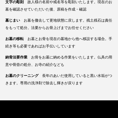
文字の彫刻
故人様の名前や戒名等を彫刻いたします。現在のお
墓を確認させていただいた後、原稿を作成・確認
墓じまい
お墓を撤去して更地状態に戻します。残土残石は責任
をもって処分。法要からお骨上げまでお任せください
お墓の移転
お墓とお骨を現在の墓地から他へ移設する場合。手
続き等も必要であればお手伝いしています
納骨法要作業
お骨をお墓に納める作業をいたします。仏具の用
意や骨壺の処分、お寺の紹介なども
お墓のクリーニング
長年のあいだ使用していると黒い水垢がつ
きます。専用の洗浄剤で除去し輝きが戻ります