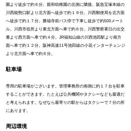
園より徒歩で約６分。親和幼稚園の北側に隣接。阪急宝塚本線の
川西能勢口駅より北方面へ徒歩で約１９分。川西郵便局を北方面
へ徒歩で約１７分。勝福寺前バス停で下車し徒歩で約500メート
ル。川西市役所より東北方面へ車で約６分。川西警察署日の出交
番より西方面へ車で約４分。JR福知山線の川西池田駅より南方
面へ車で約１２分。阪神高速11号池田線の小花インターチェンジ
より北方面へ車で約６分。
駐車場
専用の駐車場がございます。管理事務所の南側に約１７台を駐車
することができます。たとえば公共機関やタクシーなども最適だ
と考えられます。なぜなら最寄りの駅からはタクシーで７分の所
にあります。
周辺環境