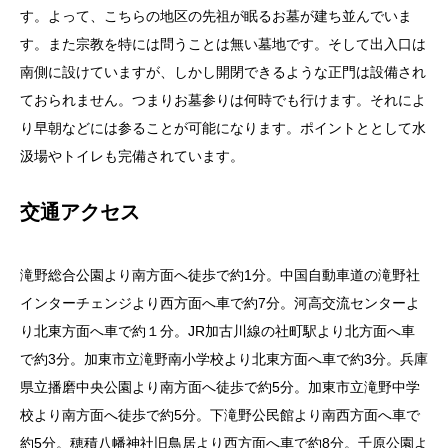
す。よって、こちらの地区の先祖が眠るお墓が建ち並んでいま
す。また宗教を特には問うことは無い墓地です。そして出入口は
南側に設けていますが、しかし開閉できるような正門は設備され
ておられません。つまりお墓参りは何時でも行けます。それによ
り早朝などには参ることが可能になります。ポイントととして水
汲場やトイレも完備されています。
交通アクセス
滝野総合公園より南方面へ徒歩で約1分。中国自動車道の滝野社
インターチェンジより西方面へ車で約7分。河高交流センターよ
り北東方面へ車で約１分。JR加古川線の社町駅より北方面へ車
で約3分。加東市立滝野南小学校より北東方面へ車で約3分。兵庫
県立播磨中央公園より南方面へ徒歩で約5分。加東市立滝野中学
校より南方面へ徒歩で約5分。下滝野公民館より南西方面へ車で
約5分。穂積八幡神社旧鳥居より西方面へ車で約8分。千原公園よ