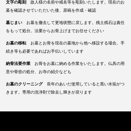
文字の彫刻
故人様の名前や戒名等を彫刻いたします。現在のお
墓を確認させていただいた後、原稿を作成・確認
墓じまい
お墓を撤去して更地状態に戻します。残土残石は責任
をもって処分。法要からお骨上げまでお任せください
お墓の移転
お墓とお骨を現在の墓地から他へ移設する場合。手
続き等も必要であればお手伝いしています
納骨法要作業
お骨をお墓に納める作業をいたします。仏具の用
意や骨壺の処分、お寺の紹介なども
お墓のクリーニング
長年のあいだ使用していると黒い水垢がつ
きます。専用の洗浄剤で除去し輝きが戻ります