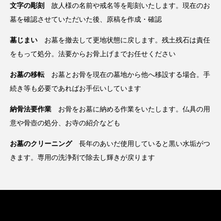
文字の彫刻
故人様の名前や戒名等を彫刻いたします。現在のお
墓を確認させていただいた後、原稿を作成・確認
墓じまい
お墓を撤去して更地状態に戻します。残土残石は責任
をもって処分。法要からお骨上げまでお任せください
お墓の移転
お墓とお骨を現在の墓地から他へ移設する場合。手
続き等も必要であればお手伝いしています
納骨法要作業
お骨をお墓に納める作業をいたします。仏具の用
意や骨壺の処分、お寺の紹介なども
お墓のクリーニング
長年のあいだ使用していると黒い水垢がつ
きます。専用の洗浄剤で除去し輝きが戻ります