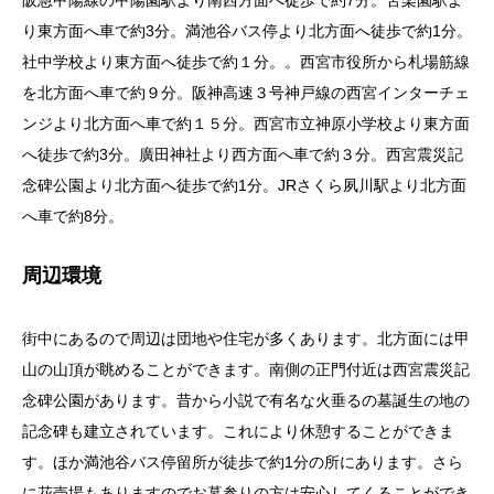
り東方面へ車で約3分。満池谷バス停より北方面へ徒歩で約1分。
社中学校より東方面へ徒歩で約１分。。西宮市役所から札場筋線
を北方面へ車で約９分。阪神高速３号神戸線の西宮インターチェ
ンジより北方面へ車で約１５分。西宮市立神原小学校より東方面
へ徒歩で約3分。廣田神社より西方面へ車で約３分。西宮震災記
念碑公園より北方面へ徒歩で約1分。JRさくら夙川駅より北方面
へ車で約8分。
周辺環境
街中にあるので周辺は団地や住宅が多くあります。北方面には甲
山の山頂が眺めることができます。南側の正門付近は西宮震災記
念碑公園があります。昔から小説で有名な火垂るの墓誕生の地の
記念碑も建立されています。これにより休憩することができま
す。ほか満池谷バス停留所が徒歩で約1分の所にあります。さら
に花売場もありますのでお墓参りの方は安心してくることができ