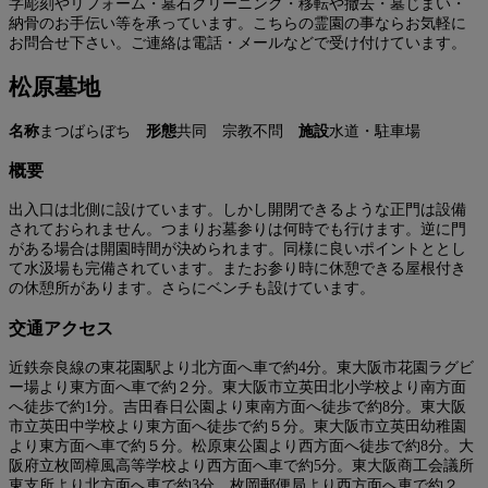
字彫刻やリフォーム・墓石クリーニング・移転や撤去・墓じまい・
納骨のお手伝い等を承っています。こちらの霊園の事ならお気軽に
お問合せ下さい。ご連絡は電話・メールなどで受け付けています。
松原墓地
名称
まつばらぼち
形態
共同 宗教不問
施設
水道・駐車場
概要
出入口は北側に設けています。しかし開閉できるような正門は設備
されておられません。つまりお墓参りは何時でも行けます。逆に門
がある場合は開園時間が決められます。同様に良いポイントととし
て水汲場も完備されています。またお参り時に休憩できる屋根付き
の休憩所があります。さらにベンチも設けています。
交通アクセス
近鉄奈良線の東花園駅より北方面へ車で約4分。東大阪市花園ラグビ
ー場より東方面へ車で約２分。東大阪市立英田北小学校より南方面
へ徒歩で約1分。吉田春日公園より東南方面へ徒歩で約8分。東大阪
市立英田中学校より東方面へ徒歩で約５分。東大阪市立英田幼稚園
より東方面へ車で約５分。松原東公園より西方面へ徒歩で約8分。大
阪府立枚岡樟風高等学校より西方面へ車で約5分。東大阪商工会議所
東支所より北方面へ車で約3分。枚岡郵便局より西方面へ車で約２