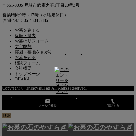
〒661-0035 尼崎市武庫之荘1丁目20番3号
営業時間9時～17時（水曜定休日）
お問合せ：06-4308-5886
お墓を建てる
移転・撤去
お墓のリフォーム
文字彫刻
霊園・墓地をさがす
お墓を知る
相談フォーム
会社概要
トップページ
OHAKA
Copyright © Ishinoyasuragi All Rights Reserved.
メールで相談
電話する
TOP