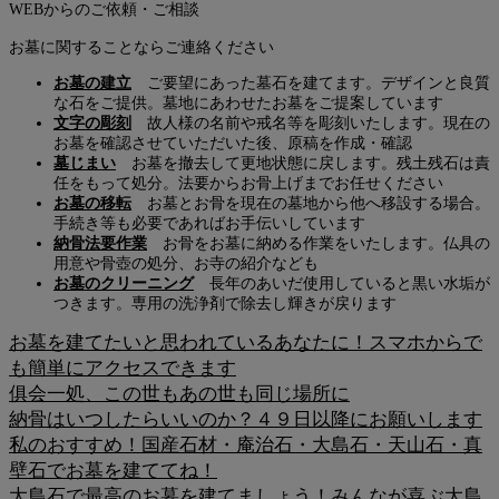
WEBからのご依頼・ご相談
お墓に関することならご連絡ください
お墓の建立
ご要望にあった墓石を建てます。デザインと良質
な石をご提供。墓地にあわせたお墓をご提案しています
文字の彫刻
故人様の名前や戒名等を彫刻いたします。現在の
お墓を確認させていただいた後、原稿を作成・確認
墓じまい
お墓を撤去して更地状態に戻します。残土残石は責
任をもって処分。法要からお骨上げまでお任せください
お墓の移転
お墓とお骨を現在の墓地から他へ移設する場合。
手続き等も必要であればお手伝いしています
納骨法要作業
お骨をお墓に納める作業をいたします。仏具の
用意や骨壺の処分、お寺の紹介なども
お墓のクリーニング
長年のあいだ使用していると黒い水垢が
つきます。専用の洗浄剤で除去し輝きが戻ります
お墓を建てたいと思われているあなたに！スマホからで
も簡単にアクセスできます
俱会一処、この世もあの世も同じ場所に
納骨はいつしたらいいのか？４９日以降にお願いします
私のおすすめ！国産石材・庵治石・大島石・天山石・真
壁石でお墓を建ててね！
大島石で最高のお墓を建てましょう！みんなが喜ぶ大島