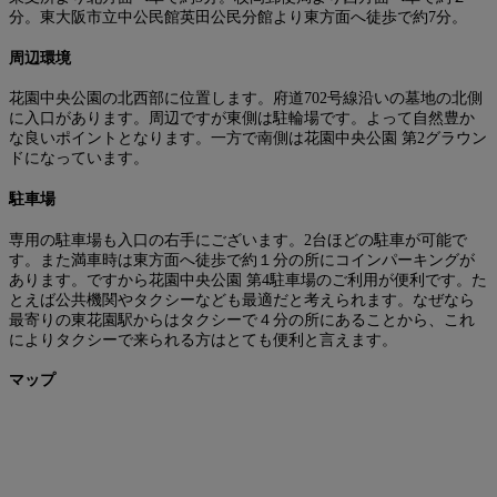
分。東大阪市立中公民館英田公民分館より東方面へ徒歩で約7分。
周辺環境
花園中央公園の北西部に位置します。府道702号線沿いの墓地の北側
に入口があります。周辺ですが東側は駐輪場です。よって自然豊か
な良いポイントとなります。一方で南側は花園中央公園 第2グラウン
ドになっています。
駐車場
専用の駐車場も入口の右手にございます。2台ほどの駐車が可能で
す。また満車時は東方面へ徒歩で約１分の所にコインパーキングが
あります。ですから花園中央公園 第4駐車場のご利用が便利です。た
とえば公共機関やタクシーなども最適だと考えられます。なぜなら
最寄りの東花園駅からはタクシーで４分の所にあることから、これ
によりタクシーで来られる方はとても便利と言えます。
マップ