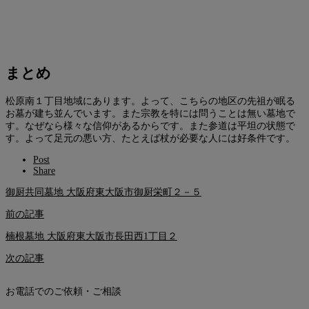
まとめ
松原南１丁目地域にあります。よって、こちらの地区の先祖が眠る
お墓が建ち並んでいます。また宗教を特には問うことは無い墓地で
す。なぜなら様々な信仰があるからです。また参道は平坦の状態で
す。よって足元の悪い方、たとえば杖が必要な人には好条件です。
Post
Share
御厨共同墓地 大阪府東大阪市御厨栄町２－５
前の記事
楠根墓地 大阪府東大阪市長田西1丁目２
次の記事
お電話でのご依頼・ご相談