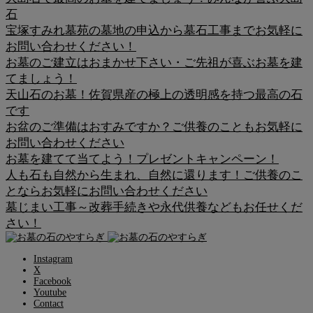
石
宝塚すみれ墓苑の墓地の申込から墓石工事までお気軽に
お問い合わせください！
お墓のご建立はおまかせ下さい・ご先祖が喜ぶお墓を建
てましょう！
天山石のお墓！佐賀県産の極上の透明感を持つ最高の石
です
お盆のご準備はおすみですか？ご供養のこともお気軽に
お問い合わせください
お墓を建てて当てよう！プレゼントキャンペーン！
人も石も自然から生まれ、自然に還ります！ご供養のこ
とならお気軽にお問い合わせください
墓じまい工事～改葬手続きや永代供養などもお任せくだ
さい！
Instagram
X
Facebook
Youtube
Contact