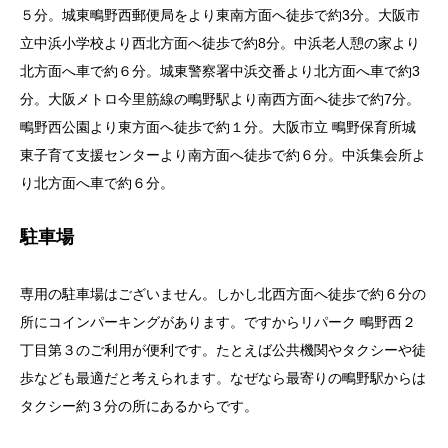
５分。城東鴫野西郵便局をより東南方面へ徒歩で約3分。大阪市
立中浜小学校より西北方面へ徒歩で約8分。中浜老人憩の家より
北方面へ車で約６分。城東警察署中浜交番より北方面へ車で約3
分。大阪メトロ今里筋線の鴫野駅より南西方面へ徒歩で約7分。
鴫野西公園より東方面へ徒歩で約１分。大阪市立 鴫野保育所城
東子育て支援センターより南方面へ徒歩で約６分。中浜集会所よ
り北方面へ車で約６分。
駐車場
専用の駐車場はございません。しかし北西方面へ徒歩で約６分の
所にコインパーキングがあります。ですからリパーク 鴫野西２
丁目第３のご利用が便利です。たとえば公共機関やタクシーや徒
歩なども最適だと考えられます。なぜなら最寄りの鴫野駅からは
タクシー約３分の所にあるからです。