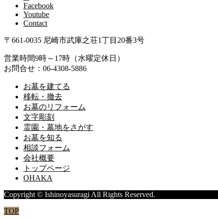
Facebook
Youtube
Contact
〒661-0035 尼崎市武庫之荘1丁目20番3号
営業時間9時～17時（水曜定休日）
お問合せ：06-4308-5886
お墓を建てる
移転・撤去
お墓のリフォーム
文字彫刻
霊園・墓地をさがす
お墓を知る
相談フォーム
会社概要
トップページ
OHAKA
Copyright © Ishinoyasuragi All Rights Reserved.
TOP