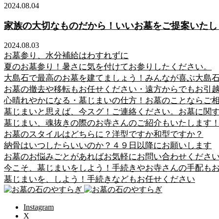
2024.08.04
家族の大切なものだから！いいお墓をご提案いたし
2024.08.03
お墓参り、水分補給はわすれずに
夏のお墓参り！暑さに気を付けてお参りしたください。
大島石で最高のお墓を建てましょう！みんなが喜ぶ大島
お墓の撤去や移転もお任せください・遠方からでもお引
心晴れやかになる・墓じまいの仕方！お墓のことならご
墓じまいと思えば、今スグ！ご連絡ください。お墓に関
墓じまい、魂抜きの際のお寺さんのご紹介もいたします
お墓のスタイルはどちらに？洋型ですか和型ですか？
納骨はいつしたらいいのか？４９日以降にお願いします
お墓のお悩みごとがあればお気軽にお問い合わせくださ
今こそ、墓じまいをしよう！手続きやお寺さんの手配も
墓じまいを、しよう！手続きなどもお任せください
Instagram
X