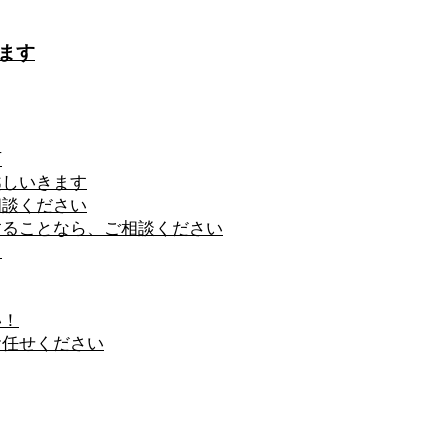
ます
石
越しいきます
相談ください
することなら、ご相談ください
！
い！
お任せください