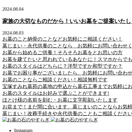
2024.08.04
家族の大切なものだから！いいお墓をご提案いたし
2024.08.03
お墓のこと納骨のことなどお気軽にご相談ください！
墓じまい・永代供養のことなら お気軽にお問い合わせ
お墓から始めるご供養！そろそろお墓をとお思いの方
お墓を建てたいと思われているあなたに！スマホからで
お墓のスタイルはどちらに？洋型ですか和型ですか？
お墓でお困り事がございましたら、お気軽にお問い合わ
お墓のことならご相談ください！相談無料です
宝塚すみれ墓苑の墓地の申込から墓石工事までお気軽に
お墓のスタイルはお好みで選ぶことができます!
ほとけ様の名前を刻む・お墓に文字彫刻いたします
お盆まで！まだ間に合います、墓じまいのことならお気
墓じまい！改葬手続きや永代供養のこともご相談くださ
Instagram