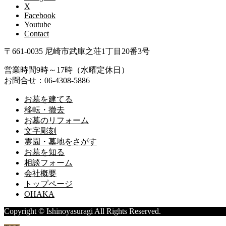
X
Facebook
Youtube
Contact
〒661-0035 尼崎市武庫之荘1丁目20番3号
営業時間9時～17時（水曜定休日）
お問合せ：06-4308-5886
お墓を建てる
移転・撤去
お墓のリフォーム
文字彫刻
霊園・墓地をさがす
お墓を知る
相談フォーム
会社概要
トップページ
OHAKA
Copyright © Ishinoyasuragi All Rights Reserved.