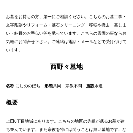
お墓をお持ちの方、第一にご相談ください。こちらのお墓工事・
文字彫刻やリフォーム・墓石クリーニング・移転や撤去・墓じま
い・納骨のお手伝い等を承っています。こちらの霊園の事ならお
気軽にお問合せ下さい。ご連絡は電話・メールなどで受け付けて
います。
西野々墓地
名称
にしののぼち
形態
共同 宗教不問
施設
水道
概要
上田6丁目地域にあります。こちらの地区の先祖が眠るお墓が建
ち並んでいます。また宗教を特には問うことは無い墓地です。な