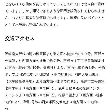
ぜなら様々な信仰があるからです。そして出入口は北東側に設け
ています。しかし開閉できるような正門は設備されておられませ
ん。つまりお墓参りは何時でも行けます。同様に良いポイントと
として水汲場も完備されています。
交通アクセス
近鉄南大阪線の河内松原駅より東方面へ徒歩で約１０分。西野々
公民館より西南方面へ徒歩で約７分。西野々１丁目児童遊園より
西方面へ徒歩で約10分。柴籬神社より北方面へ車で約３分。松原
ポンプ場 水の広場より北方面へ車で約９分。河内大塚山古墳
（大塚陵墓参考地）より西方面へ徒歩で約９分。松原市立松原第
七中学校より南方面へ車で約5分。阪和自動車道の松原インター
チェンジより南方面へ車で約6分。松原市役所より西方面へ徒歩
で約16分。府道2号線の西大塚西交差点より南方面へ車で約1
分。