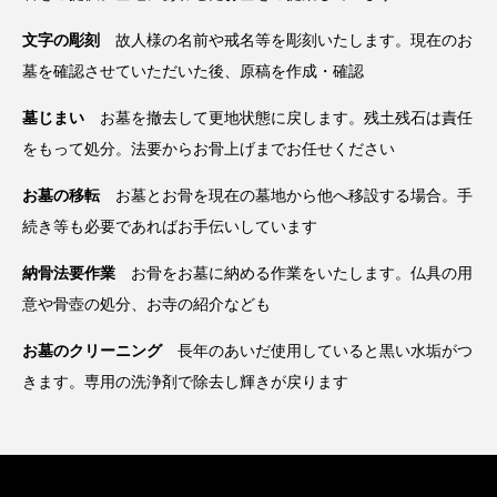
文字の彫刻
故人様の名前や戒名等を彫刻いたします。現在のお
墓を確認させていただいた後、原稿を作成・確認
墓じまい
お墓を撤去して更地状態に戻します。残土残石は責任
をもって処分。法要からお骨上げまでお任せください
お墓の移転
お墓とお骨を現在の墓地から他へ移設する場合。手
続き等も必要であればお手伝いしています
納骨法要作業
お骨をお墓に納める作業をいたします。仏具の用
意や骨壺の処分、お寺の紹介なども
お墓のクリーニング
長年のあいだ使用していると黒い水垢がつ
きます。専用の洗浄剤で除去し輝きが戻ります