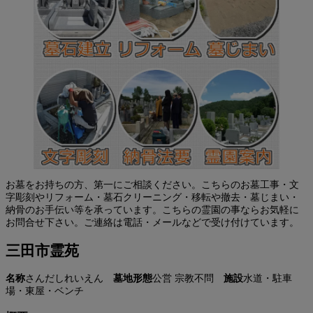
お墓をお持ちの方、第一にご相談ください。こちらのお墓工事・文
字彫刻やリフォーム・墓石クリーニング・移転や撤去・墓じまい・
納骨のお手伝い等を承っています。こちらの霊園の事ならお気軽に
お問合せ下さい。ご連絡は電話・メールなどで受け付けています。
三田市霊苑
名称
さんだしれいえん
墓地形態
公営
宗教不問
施設
水道・駐車
場・東屋・ベンチ