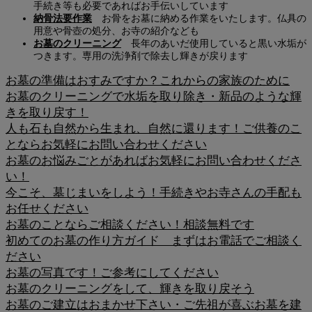
手続き等も必要であればお手伝いしています
納骨法要作業
お骨をお墓に納める作業をいたします。仏具の
用意や骨壺の処分、お寺の紹介なども
お墓のクリーニング
長年のあいだ使用していると黒い水垢が
つきます。専用の洗浄剤で除去し輝きが戻ります
お墓の準備はおすみですか？これからの家族のために
お墓のクリーニングで水垢を取り除き・新品のような輝
きを取り戻す！
人も石も自然から生まれ、自然に還ります！ご供養のこ
とならお気軽にお問い合わせください
お墓のお悩みごとがあればお気軽にお問い合わせくださ
い！
今こそ、墓じまいをしよう！手続きやお寺さんの手配も
お任せください
お墓のことならご相談ください！相談無料です
初めてのお墓の作り方ガイド まずはお電話でご相談く
ださい
お墓の写真です！ご参考にしてください
お墓のクリーニングをして、輝きを取り戻そう
お墓のご建立はおまかせ下さい・ご先祖が喜ぶお墓を建