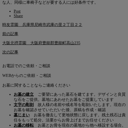
な人、同様に車椅子などが要する人には好条件です。
Post
Share
時友霊園 兵庫県尼崎市武庫の里２丁目２２
前の記事
大阪北摂霊園 大阪府豊能郡豊能町高山235
次の記事
お電話でのご依頼・ご相談
WEBからのご依頼・ご相談
お墓に関することならご連絡ください
お墓の建立
ご要望にあった墓石を建てます。デザインと良質
な石をご提供。墓地にあわせたお墓をご提案しています
文字の彫刻
故人様の名前や戒名等を彫刻いたします。現在の
お墓を確認させていただいた後、原稿を作成・確認
墓じまい
お墓を撤去して更地状態に戻します。残土残石は責
任をもって処分。法要からお骨上げまでお任せください
お墓の移転
お墓とお骨を現在の墓地から他へ移設する場合。