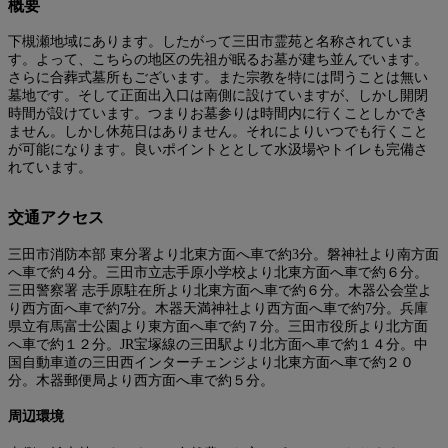
概要
下槻瀬地域にあります。したがって三田市霊苑と名称されていま
す。よって、こちらの地区の先祖が眠るお墓が建ち並んでいます。
さらに合葬式墓所もございます。また宗教を特には問うことは無い
墓地です。そして正面出入口は南側に設けていますが、しかし開閉
時間が設けています。つまりお墓参りは時間内に行くことしかでき
ません。しかし休苑日はありません。それによりいつでも行くこと
が可能になります。良いポイントととして水汲場やトイレも完備さ
れています。
交通アクセス
三田市消防本部 東分署より北東方面へ車で約3分。磐神社より南方面
へ車で約４分。三田市立志手原小学校より北東方面へ車で約６分。
三田警察署 志手原駐在所より北東方面へ車で約６分。木器公会堂よ
り西方面へ車で約7分。木器天満神社より西方面へ車で約7分。兵庫
県立有馬富士公園より東方面へ車で約７分。三田市役所より北方面
へ車で約１２分。JR宝塚線の三田駅より北方面へ車で約１４分。中
国自動車道の三田西インターチェンジより北東方面へ車で約２０
分。木器郵便局より西方面へ車で約５分。
周辺環境