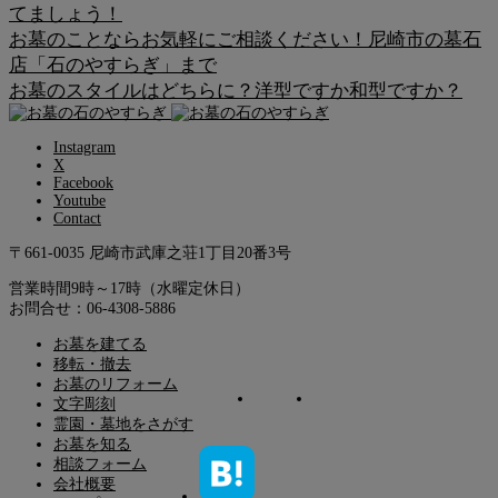
てましょう！
お墓のことならお気軽にご相談ください！尼崎市の墓石
店「石のやすらぎ」まで
お墓のスタイルはどちらに？洋型ですか和型ですか？
Instagram
X
Facebook
Youtube
Contact
〒661-0035 尼崎市武庫之荘1丁目20番3号
営業時間9時～17時（水曜定休日）
お問合せ：06-4308-5886
お墓を建てる
移転・撤去
お墓のリフォーム
文字彫刻
霊園・墓地をさがす
お墓を知る
相談フォーム
会社概要