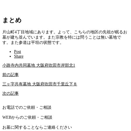
まとめ
片山町4丁目地域にあります。よって、こちらの地区の先祖が眠るお
墓が建ち並んでいます。また宗教を特には問うことは無い墓地で
す。また参道は平坦の状態です。
Post
Share
小路寺内共同墓地 大阪府吹田市岸部北1
前の記事
三ヶ字共有墓地 大阪府吹田市千里丘下８
次の記事
お電話でのご依頼・ご相談
WEBからのご依頼・ご相談
お墓に関することならご連絡ください