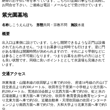
納骨のお手伝い等を承っています。こちらの霊園の事ならお気軽に
お問合せ下さい。ご連絡は電話・メールなどで受け付けています。
紫光園墓地
名称
しこうえんぼち
形態
共同・宗教不問
施設
水道
概要
出入口は東側に設けています。しかし開閉できるような正門は設備
されておられません。つまりお墓参りは何時でも行けます。逆に門
がある場合は開園時間が決められますので、それにより早朝などに
は参ることが不可能になります。つまりお墓をお持ちの方にはとて
も良い状態です。同様に良いポイントととして水汲場も完備されて
います。
交通アクセス
JR東海道・山陽本線の吹田駅より車で約10分。 府道14号線の片山1丁
目交差点より約300メートル、吹田市立千里第一小学校より北方面へ
約200メートル。荒池自治会館より北西方面へ車で約3分。虹と水の
広場遊園より東方面へ車で約2分。吹田市 教育委員会教育センターよ
り北東方面へ車で約5分。近畿自動車・天理吹田線の吹田インターチ
ェンジより南西方面へ車で約17分。大和大学より北東方面へ車で約5
分。