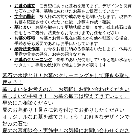
お墓の建立
ご要望にあった墓石を建てます。デザインと良質
な石をご提供。墓地にあわせたお墓をご提案しています
文字の彫刻
故人様の名前や戒名等を彫刻いたします。現在の
お墓を確認させていただいた後、原稿を作成・確認
墓じまい
お墓を撤去して更地状態に戻します。残土残石は責
任をもって処分。法要からお骨上げまでお任せください
お墓の移転
お墓とお骨を現在の墓地から他へ移設する場合。
手続き等も必要であればお手伝いしています
納骨法要作業
お骨をお墓に納める作業をいたします。仏具の
用意や骨壺の処分、お寺の紹介なども
お墓のクリーニング
長年のあいだ使用していると黒い水垢が
つきます。専用の洗浄剤で除去し輝きが戻ります
墓石の水垢とり！お墓のクリーニングをして輝きを取り
戻そう！
墓じまいをお考えの方、お気軽にお問い合わせください
墓じまいの手引き！ お墓の撤去は増えてきています、
早めにご相談ください
夏のお墓参り！暑さに気を付けてお参りしたください。
オリジナルなお墓を建てましょう！お好きなデザインで
好みの石で
夏のお墓相談会・実施中！お気軽にお問い合わせくださ