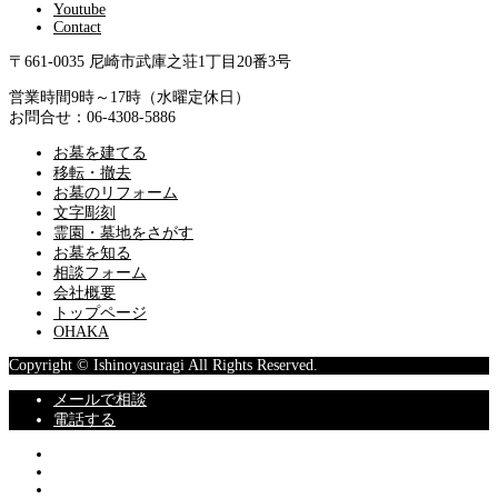
Youtube
Contact
〒661-0035 尼崎市武庫之荘1丁目20番3号
営業時間9時～17時（水曜定休日）
お問合せ：06-4308-5886
お墓を建てる
移転・撤去
お墓のリフォーム
文字彫刻
霊園・墓地をさがす
お墓を知る
相談フォーム
会社概要
トップページ
OHAKA
Copyright © Ishinoyasuragi All Rights Reserved.
メールで相談
電話する