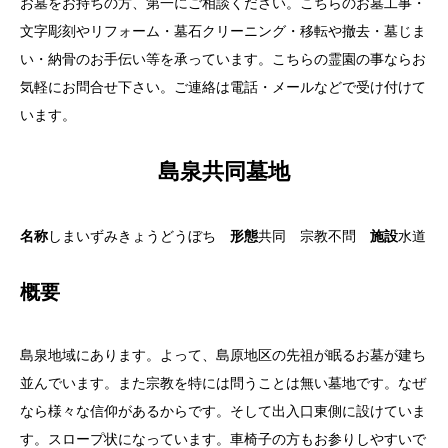
お墓をお持ちの方、第一にご相談ください。こちらのお墓工事・
文字彫刻やリフォーム・墓石クリーニング・移転や撤去・墓じま
い・納骨のお手伝い等を承っています。こちらの霊園の事ならお
気軽にお問合せ下さい。ご連絡は電話・メールなどで受け付けて
います。
島泉共同墓地
名称
しまいずみきょうどうぼち
形態
共同 宗教不問
施設
水道
概要
島泉地域にあります。よって、島原地区の先祖が眠るお墓が建ち
並んでいます。また宗教を特には問うことは無い墓地です。なぜ
なら様々な信仰があるからです。そして出入口東側に設けていま
す。スロープ状になっています。車椅子の方もお参りしやすいで