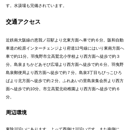
す。水汲場も完備されています。
交通アクセス
近鉄南大阪線の恵我ノ荘駅より北東方面へ車で約６分。阪和自動
車道の松原インターチェンジより府道12号線にはいり東南方面へ
車で約11分。羽曳野市立高鷲北小学校より西方面へ徒歩で約３
分。島泉まちかどあそび広場より西方面へ徒歩で約６分。羽曳野
島泉郵便局より西方面へ徒歩で約７分。島泉3丁目ちびっこひろ
ばより北方面へ徒歩で約２分。ふれあいの里島泉集会所より西方
面へ徒歩で約10分。市立高鷲北幼稚園より西方面へ徒歩で約６
分。
周辺環境
東除川沿いにあります。よって西側は川沿いです。また南側に