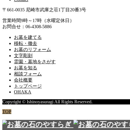
〒661-0035 尼崎市武庫之荘1丁目20番3号
営業時間9時～17時（水曜定休日）
お問合せ：06-4308-5886
お墓を建てる
移転・撤去
お墓のリフォーム
文字彫刻
霊園・墓地をさがす
お墓を知る
相談フォーム
会社概要
トップページ
OHAKA
Copyright © Ishinoyasuragi All Rights Reserved.
TOP