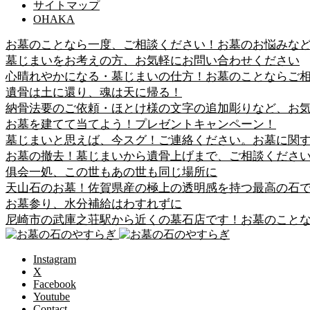
サイトマップ
OHAKA
お墓のことなら一度、ご相談ください！お墓のお悩みな
墓じまいをお考えの方、お気軽にお問い合わせください
心晴れやかになる・墓じまいの仕方！お墓のことならご
遺骨は土に還り、魂は天に帰る！
納骨法要のご依頼・ほとけ様の文字の追加彫りなど、お
お墓を建てて当てよう！プレゼントキャンペーン！
墓じまいと思えば、今スグ！ご連絡ください。お墓に関
お墓の撤去！墓じまいから遺骨上げまで、ご相談くださ
俱会一処、この世もあの世も同じ場所に
天山石のお墓！佐賀県産の極上の透明感を持つ最高の石
お墓参り、水分補給はわすれずに
尼崎市の武庫之荘駅から近くの墓石店です！お墓のこと
Instagram
X
Facebook
Youtube
Contact