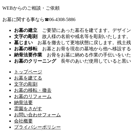
WEBからのご相談・ご依頼
お墓に関する事なら☎06-4308-5886
お墓の建立
ご要望にあった墓石を建てます。デザイン
文字の彫刻
故人様の名前や戒名等を彫刻いたします。
墓じまい
お墓を撤去して更地状態に戻します。残土残
お墓の移転
お墓とお骨を現在の墓地から他へ移設する
納骨法要作業
お骨をお墓に納める作業の手伝いをいた
お墓のクリーニング
長年のあいだ使用していると黒い
トップページ
お墓を建てる
文字の彫刻
お墓の移転・撤去
お墓のリフォーム
納骨法要
霊園をさがす
お問い合わせフォーム
会社概要
プライバシーポリシー