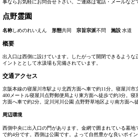
事ならお気軽にお問合せ下さい。ご連絡は電話・メールなど
点野霊園
名称
しめのれいえん
形態
共同
宗旨宗派
不問
施設
水道
概要
出入口は西側に設けています。したがって開閉できるような
イントととして水汲場も完備されています。
交通アクセス
京阪本線の寝屋川市駅より北西方面へ車で約11分。寝屋川市
400メートル寝屋川点野郵便局より東方面へ徒歩で約3分。
方面へ車で約2分。淀川河川公園 点野野草地区より南方面へ
周辺環境
西側中央に出入口の門があります。金網で囲まれている墓地
で約4分です。西側は公園です。よって自然豊かな良いポイ