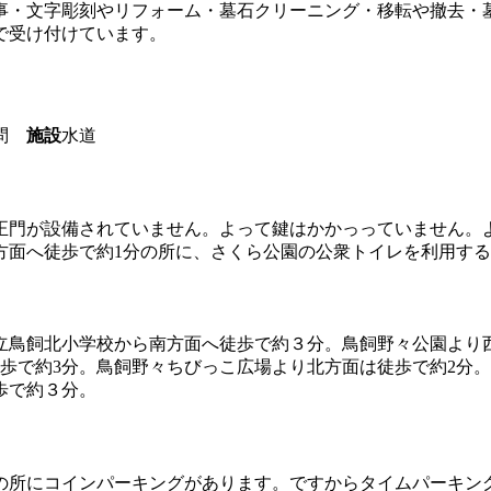
事・文字彫刻やリフォーム・墓石クリーニング・移転や撤去・
で受け付けています。
不問
施設
水道
正門が設備されていません。よって鍵はかかっっていません。
方面へ徒歩で約1分の所に、さくら公園の公衆トイレを利用す
立鳥飼北小学校から南方面へ徒歩で約３分。鳥飼野々公園より
歩で約3分。鳥飼野々ちびっこ広場より北方面は徒歩で約2分
歩で約３分。
の所にコインパーキングがあります。ですからタイムパーキング