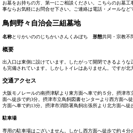
お墓をお持ちの方、第一にご相談ください。こちらのお墓工
事ならお気軽にお問合せ下さい。ご連絡は電話・メールなど
鳥飼野々自治会三組墓地
名称
とりかいののじちかいさんくみぼち
形態
共同・宗教
概要
出入口は東側に設けています。したがって開閉できるような
も完備されています。しかしトイレはありません。ですが北
交通アクセス
大阪モノレールの南摂津駅より東方面へ車で約５分。摂津市
面へ徒歩で約3分。摂津市立鳥飼図書センターより西方面へ徒
方面へ車で約13分。摂津市消防署鳥飼出張所より北方面へ徒
駐車場
専用の駐車場はございません。しかし西方面へ徒歩で約４分