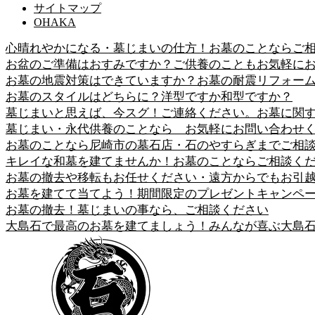
サイトマップ
OHAKA
心晴れやかになる・墓じまいの仕方！お墓のことならご
お盆のご準備はおすみですか？ご供養のこともお気軽に
お墓の地震対策はできていますか？お墓の耐震リフォー
お墓のスタイルはどちらに？洋型ですか和型ですか？
墓じまいと思えば、今スグ！ご連絡ください。お墓に関
墓じまい・永代供養のことなら お気軽にお問い合わせ
お墓のことなら尼崎市の墓石店・石のやすらぎまでご相
キレイな和墓を建てませんか！お墓のことならご相談く
お墓の撤去や移転もお任せください・遠方からでもお引
お墓を建てて当てよう！期間限定のプレゼントキャンペ
お墓の撤去！墓じまいの事なら、ご相談ください
大島石で最高のお墓を建てましょう！みんなが喜ぶ大島