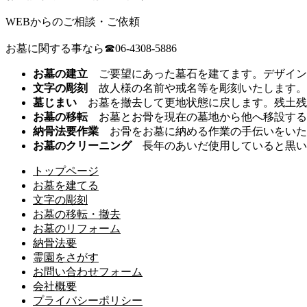
WEBからのご相談・ご依頼
お墓に関する事なら☎06-4308-5886
お墓の建立
ご要望にあった墓石を建てます。デザイン
文字の彫刻
故人様の名前や戒名等を彫刻いたします。
墓じまい
お墓を撤去して更地状態に戻します。残土残
お墓の移転
お墓とお骨を現在の墓地から他へ移設する
納骨法要作業
お骨をお墓に納める作業の手伝いをいた
お墓のクリーニング
長年のあいだ使用していると黒い
トップページ
お墓を建てる
文字の彫刻
お墓の移転・撤去
お墓のリフォーム
納骨法要
霊園をさがす
お問い合わせフォーム
会社概要
プライバシーポリシー