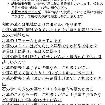
納骨法要作業
お骨をお墓に納める作業をいたします。仏具の
用意や骨壺の処分、お寺の紹介なども
お墓のクリーニング
長年のあいだ使用していると黒い水垢が
つきます。専用の洗浄剤で除去し輝きが戻ります
和型の墓石は地域によりスタイルがあります
お墓の地震対策はできていますか？お墓の耐震リフォー
ムのご相談なら
お墓のリフォームを承っています
お墓のスタイルはどちらに？洋型ですか和型ですか？
遺骨は土に還り、魂は天に帰る！
お墓の撤去や移転もお任せください・遠方からでもお引
越しいきます
お墓の撤去！墓じまいの事なら、ご相談ください
お墓を建てて当てよう！プレゼントキャンペーン！
お墓の撤去！墓じまいから遺骨上げまで、ご相談くださ
い
石のやすらぎのお墓つくり！永年使うお墓のために
お墓のことなら一度、ご相談ください！お墓のお悩みな
どお気軽にお問い合わせください