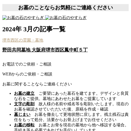
お墓のことならお気軽にご連絡ください
2024年 3月の記事一覧
堺市西区の霊園・墓地
野田共同墓地 大阪府堺市西区鳳中町５丁
お電話でのご依頼・ご相談
WEBからのご依頼・ご相談
お墓に関することならご連絡ください
お墓の建立
ご要望にあった墓石を建てます。デザインと良質
な石をご提供。墓地にあわせたお墓をご提案しています
文字の彫刻
故人様の名前や戒名等を彫刻いたします。現在の
お墓を確認させていただいた後、原稿を作成・確認
墓じまい
お墓を撤去して更地状態に戻します。残土残石は責
任をもって処分。法要からお骨上げまでお任せください
お墓の移転
お墓とお骨を現在の墓地から他へ移設する場合。
手続き等も必要であればお手伝いしています