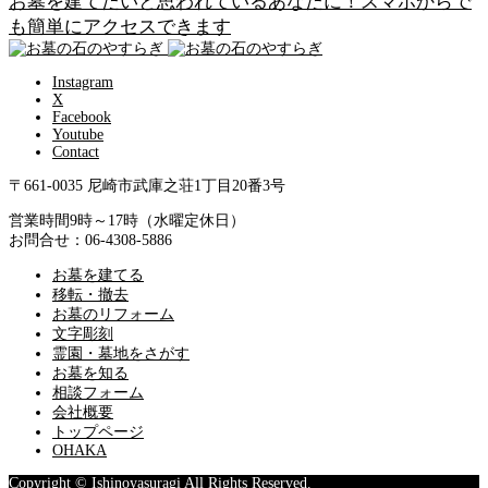
お墓を建てたいと思われているあなたに！スマホからで
も簡単にアクセスできます
Instagram
X
Facebook
Youtube
Contact
〒661-0035 尼崎市武庫之荘1丁目20番3号
営業時間9時～17時（水曜定休日）
お問合せ：06-4308-5886
お墓を建てる
移転・撤去
お墓のリフォーム
文字彫刻
霊園・墓地をさがす
お墓を知る
相談フォーム
会社概要
トップページ
OHAKA
Copyright © Ishinoyasuragi All Rights Reserved.