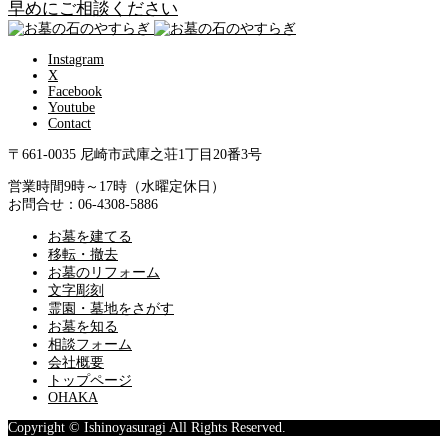
早めにご相談ください
Instagram
X
Facebook
Youtube
Contact
〒661-0035 尼崎市武庫之荘1丁目20番3号
営業時間9時～17時（水曜定休日）
お問合せ：06-4308-5886
お墓を建てる
移転・撤去
お墓のリフォーム
文字彫刻
霊園・墓地をさがす
お墓を知る
相談フォーム
会社概要
トップページ
OHAKA
Copyright © Ishinoyasuragi All Rights Reserved.