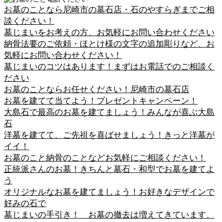
お墓のことなら尼崎市の墓石店・石のやすらぎまでご相
談ください！
墓じまいをお考えの方、お気軽にお問い合わせください
納骨法要のご依頼・ほとけ様の文字の追加彫りなど、お
気軽にお問い合わせください！
墓じまいのコツはあります！まずはお電話でのご相談く
ださい
お墓のことならお任せください！尼崎市の墓石店
お墓を建てて当てよう！プレゼントキャンペーン！
大島石で最高のお墓を建てましょう！みんなが喜ぶ大島
石
洋墓を建てて、ご先祖を喜ばせましょう！きっと洋墓が
イイ！
お墓のこと納骨のことなどお気軽にご相談ください！
正統派さんのお墓！きちんと墓石・和型でお墓を建てよ
う
オリジナルなお墓を建てましょう！お好きなデザインで
好みの石で
墓じまいの手引き！ お墓の撤去は増えてきています、