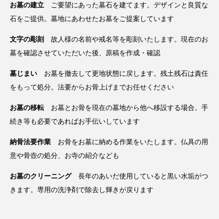
お墓の建立
ご要望にあった墓石を建てます。デザインと良質な
石をご提供。墓地にあわせたお墓をご提案しています
文字の彫刻
故人様の名前や戒名等を彫刻いたします。現在のお
墓を確認させていただいた後、原稿を作成・確認
墓じまい
お墓を撤去して更地状態に戻します。残土残石は責任
をもって処分。法要からお骨上げまでお任せください
お墓の移転
お墓とお骨を現在の墓地から他へ移設する場合。手
続き等も必要であればお手伝いしています
納骨法要作業
お骨をお墓に納める作業をいたします。仏具の用
意や骨壺の処分、お寺の紹介なども
お墓のクリーニング
長年のあいだ使用していると黒い水垢がつ
きます。専用の洗浄剤で除去し輝きが戻ります