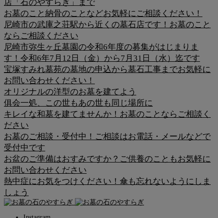
店「石のやすらぎ」まで
お墓のこと納骨のことなどお気軽にご相談ください！
尼崎市の武庫之荘駅から近くの墓石店です！お墓のこと
ならご相談ください
尼崎市弥生ヶ丘墓園の令和6年度の募集がはじまりま
す！令和6年7月12日（金）から7月31日（水）迄です
宝塚すみれ墓苑の墓地の申込から墓石工事までお気軽に
お問い合わせください！
オリジナルの洋型のお墓を建てよう
俱会一処、この世もあの世も同じ場所に
キレイな和墓を建てませんか！お墓のことならご相談く
ださい
お墓のご相談・受付中！ご相談はお電話・メールなどで
受付中です
お盆のご準備はおすみですか？ご供養のこともお気軽に
お問い合わせください
熱中症にお気をつけください！傘も忘れないようにしま
しょう
Instagram