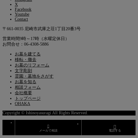
X
Facebook
Youtube
Contact
〒661-0035 尼崎市武庫之荘1丁目20番3号
営業時間9時～17時（水曜定休日）
お問合せ：06-4308-5886
お墓を建てる
移転・撤去
お墓のリフォーム
文字彫刻
霊園・墓地をさがす
お墓を知る
相談フォーム
会社概要
トップページ
OHAKA
Copyright © Ishinoyasuragi All Rights Reserved.
メールで相談
電話する