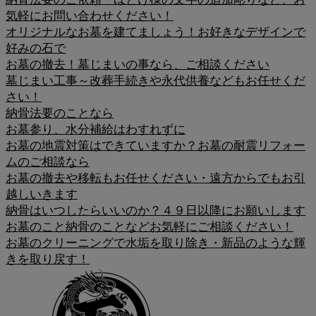
気軽にお問い合わせください！
オリジナルなお墓を建てましょう！お好きなデザインで
好みの石で
お墓の撤去！墓じまいの事なら、ご相談ください
墓じまい工事～改葬手続きや永代供養などもお任せくだ
さい！
納骨法要のことなら
お墓参り、水分補給はわすれずに
お墓の地震対策はできていますか？お墓の耐震リフォー
ムのご相談なら
お墓の撤去や移転もお任せください・遠方からでもお引
越しいきます
納骨はいつしたらいいのか？４９日以降にお願いします
お墓のこと納骨のことなどお気軽にご相談ください！
お墓のクリーニングで水垢を取り除き・新品のような輝
きを取り戻す！