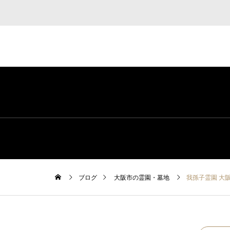
ブログ
大阪市の霊園・墓地
我孫子霊園 大