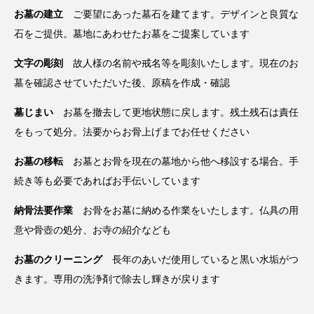
お墓の建立
ご要望にあった墓石を建てます。デザインと良質な
石をご提供。墓地にあわせたお墓をご提案しています
文字の彫刻
故人様の名前や戒名等を彫刻いたします。現在のお
墓を確認させていただいた後、原稿を作成・確認
墓じまい
お墓を撤去して更地状態に戻します。残土残石は責任
をもって処分。法要からお骨上げまでお任せください
お墓の移転
お墓とお骨を現在の墓地から他へ移設する場合。手
続き等も必要であればお手伝いしています
納骨法要作業
お骨をお墓に納める作業をいたします。仏具の用
意や骨壺の処分、お寺の紹介なども
お墓のクリーニング
長年のあいだ使用していると黒い水垢がつ
きます。専用の洗浄剤で除去し輝きが戻ります