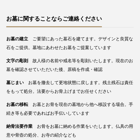
お墓に関することならご連絡ください
お墓の建立
ご要望にあった墓石を建てます。デザインと良質な
石をご提供。墓地にあわせたお墓をご提案しています
文字の彫刻
故人様の名前や戒名等を彫刻いたします。現在のお
墓を確認させていただいた後、原稿を作成・確認
墓じまい
お墓を撤去して更地状態に戻します。残土残石は責任
をもって処分。法要からお骨上げまでお任せください
お墓の移転
お墓とお骨を現在の墓地から他へ移設する場合。手
続き等も必要であればお手伝いしています
納骨法要作業
お骨をお墓に納める作業をいたします。仏具の用
意や骨壺の処分、お寺の紹介なども