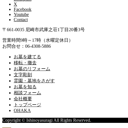
X
Facebook
Youtube
Contact
〒661-0035 尼崎市武庫之荘1丁目20番3号
営業時間9時～17時（水曜定休日）
お問合せ：06-4308-5886
お墓を建てる
移転・撤去
お墓のリフォーム
文字彫刻
霊園・墓地をさがす
お墓を知る
相談フォーム
会社概要
トップページ
OHAKA
Copyright © Ishinoyasuragi All Rights Reserved.