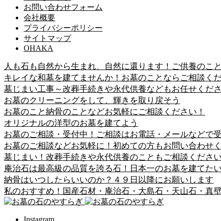
お問い合わせフォーム
会社概要
プライバシーポリシー
サイトマップ
OHAKA
人も石も自然から生まれ、自然に還ります！ご供養のこ
キレイな和墓を建てませんか！お墓のことならご相談く
墓じまい工事～改葬手続きや永代供養などもお任せくだ
お墓のクリーニングをして、輝きを取り戻そう
お墓のこと納骨のことなどお気軽にご相談ください！
オリジナルの洋型のお墓を建てよう
お墓のご相談・受付中！ご相談はお電話・メールなどで
お墓のご相談などお気軽に！初めての方もお問い合わせ
墓じまい！改葬手続きや永代供養のこともご相談くださ
庵治石は最高級の品質を誇る石！日本一のお墓を建てた
納骨はいつしたらいいのか？４９日以降にお願いします
私のおすすめ！国産石材・庵治石・大島石・天山石・真
Instagram