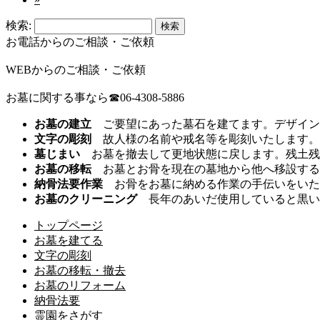
検索:
お電話からのご相談・ご依頼
WEBからのご相談・ご依頼
お墓に関する事なら☎06-4308-5886
お墓の建立
ご要望にあった墓石を建てます。デザイン
文字の彫刻
故人様の名前や戒名等を彫刻いたします。
墓じまい
お墓を撤去して更地状態に戻します。残土残
お墓の移転
お墓とお骨を現在の墓地から他へ移設する
納骨法要作業
お骨をお墓に納める作業の手伝いをいた
お墓のクリーニング
長年のあいだ使用していると黒い
トップページ
お墓を建てる
文字の彫刻
お墓の移転・撤去
お墓のリフォーム
納骨法要
霊園をさがす