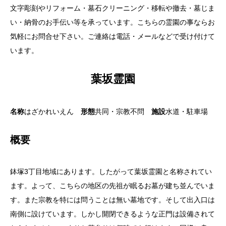
文字彫刻やリフォーム・墓石クリーニング・移転や撤去・墓じま
い・納骨のお手伝い等を承っています。こちらの霊園の事ならお
気軽にお問合せ下さい。ご連絡は電話・メールなどで受け付けて
います。
葉坂霊園
名称
はざかれいえん
形態
共同・宗教不問
施設
水道・駐車場
概要
鉢塚3丁目地域にあります。したがって葉坂霊園と名称されてい
ます。よって、こちらの地区の先祖が眠るお墓が建ち並んでいま
す。また宗教を特には問うことは無い墓地です。そして出入口は
南側に設けています。しかし開閉できるような正門は設備されて