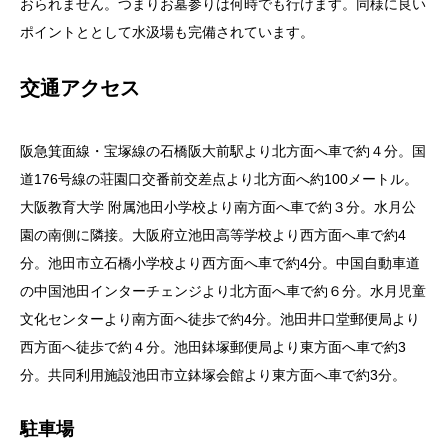
おられません。つまりお墓参りは何時でも行けます。同様に良い
ポイントととして水汲場も完備されています。
交通アクセス
阪急箕面線・宝塚線の石橋阪大前駅より北方面へ車で約４分。国
道176号線の荘園口交番前交差点より北方面へ約100メートル。
大阪教育大学 附属池田小学校より南方面へ車で約３分。水月公
園の南側に隣接。大阪府立池田高等学校より西方面へ車で約4
分。池田市立石橋小学校より西方面へ車で約4分。中国自動車道
の中国池田インターチェンジより北方面へ車で約６分。水月児童
文化センターより南方面へ徒歩で約4分。池田井口堂郵便局より
西方面へ徒歩で約４分。池田鉢塚郵便局より東方面へ車で約3
分。共同利用施設池田市立鉢塚会館より東方面へ車で約3分。
駐車場