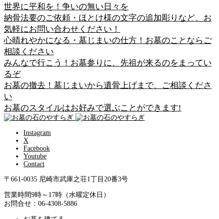
世界に平和を！争いの無い日々を
納骨法要のご依頼・ほとけ様の文字の追加彫りなど、お
気軽にお問い合わせください！
心晴れやかになる・墓じまいの仕方！お墓のことならご
相談ください
みんなで行こう！お墓参りに、先祖が来るのをまってい
るぞ
お墓の撤去！墓じまいから遺骨上げまで、ご相談くださ
い
お墓のスタイルはお好みで選ぶことができます!
Instagram
X
Facebook
Youtube
Contact
〒661-0035 尼崎市武庫之荘1丁目20番3号
営業時間9時～17時（水曜定休日）
お問合せ：06-4308-5886