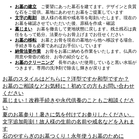
お墓の建立
ご要望にあった墓石を建てます。デザインと良質
な石をご提供。墓地にあわせたお墓をご提案しています
文字の彫刻
故人様の名前や戒名等を彫刻いたします。現在の
お墓を確認させていただいた後、原稿を作成・確認
墓じまい
お墓を撤去して更地状態に戻します。残土残石は責
任をもって処分。法要からお骨上げまでお任せください
お墓の移転
お墓とお骨を現在の墓地から他へ移設する場合。
手続き等も必要であればお手伝いしています
納骨法要作業
お骨をお墓に納める作業をいたします。仏具の
用意や骨壺の処分、お寺の紹介なども
お墓のクリーニング
長年のあいだ使用していると黒い水垢が
つきます。専用の洗浄剤で除去し輝きが戻ります
お墓のスタイルはどちらに？洋型ですか和型ですか？
お墓のご相談などお気軽に！初めての方もお問い合わせ
ください
墓じまい！改葬手続きや永代供養のこともご相談くださ
い
夏のお墓参り！暑さに気を付けてお参りしたください。
文字追加彫刻！故人様の生前の名前や戒名などを入れま
す
石のやすらぎのお墓つくり！永年使うお墓のために