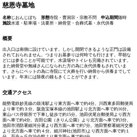
慈恩寺墓地
名称
じおんじぼち
形態
寺院・曹洞宗・宗教不問
申込期間
随時
施設
水道・駐車場・法要所・納骨堂・合葬式墓・永代供養
概要
出入口は南側に設けています。しかし開閉できるような正門は設備
されておられません。つまりお墓参りは何時でも行けます。早朝な
どには参ることが可能です。水汲場やトイレも完備されています。
また納骨堂や無縁さんになられた方の為に永代供養もされていま
す。さらにペットの為に寺院にて火葬を行い納骨から供養までして
います。年末には除夜の鐘もきくことができます。
交通アクセス
能勢電鉄妙見線の鼓滝駅より東方面へ車で約4分。川西東多田郵便局
より車で約３分。阪急宝塚本線の池田駅より北方面へ車で約16分。
東山バス停留所で下車し徒歩で約15分。池田伏尾台郵便局より西方
面へ車で約4分。吉田公園（きりん公園）より北方面へ車で約3分。
池田市消防署細河分署より西方面へ車で約7分。池田警察署細河交番
より北方面へ車で約４分。細川神社(池田市)より西方面へ車で約１
分。百合ヶ丘自治会館より東方面へ車で約4分。