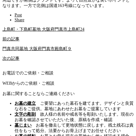
周辺ですが南側はグランドです。よって自然豊かな良いポイントと
なります。一方で北側は国道163号線になっています。
Post
Share
上島町・下島町墓地 大阪府門真市上島町24
前の記事
門真共同墓地 大阪府門真市殿島町９
次の記事
お電話でのご依頼・ご相談
WEBからのご依頼・ご相談
お墓に関することならご連絡ください
お墓の建立
ご要望にあった墓石を建てます。デザインと良質
な石をご提供。墓地にあわせたお墓をご提案しています
文字の彫刻
故人様の名前や戒名等を彫刻いたします。現在の
お墓を確認させていただいた後、原稿を作成・確認
墓じまい
お墓を撤去して更地状態に戻します。残土残石は責
任をもって処分。法要からお骨上げまでお任せください