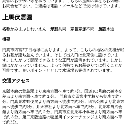
納骨のお手伝い等を承っています。こちらの霊園の事ならお気軽に
お問合せ下さい。ご連絡は電話・メールなどで受け付けています。
上馬伏霊園
名称
かみまぶしれいえん
形態
共同
宗旨宗派
不問
施設
水道
概要
門真市四宮2丁目地域にあります。よって、こちらの地区の先祖が眠
るお墓が建ち並んでいます。そして出入口は北東側に設けていま
す。したがって開閉できるような正門が設備されています。しかし
鍵はかかっっていません。よって何時でもお墓参りでに行くことが
可能です。良いポイントととして水汲場も完備されています。
交通アクセス
京阪本線の萱島駅より東南方面へ車で約7分。国道163号線の巣本交
差点より南方面へ車で約１分。 門真市立四宮小学校から徒歩で約7
分。門真巣本郵便局より西方面へ徒歩で約3分。四宮公園より北東方
面へ徒歩で約9分。弁天神社より北方面へ車で約5分。北巣本自治会
館より西方面へ車で約２分。門真市立北巣本小学校より南方面へ車
で約３分。第二京阪道路の寝屋川インターチェンジより南方面へ車
で約3分。