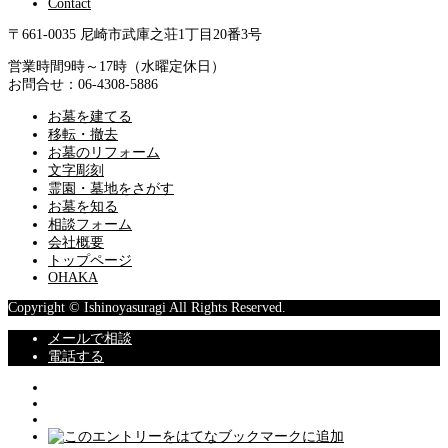
Contact
〒661-0035 尼崎市武庫之荘1丁目20番3号
営業時間9時～17時（水曜定休日）
お問合せ：06-4308-5886
お墓を建てる
移転・撤去
お墓のリフォーム
文字彫刻
霊園・墓地をさがす
お墓を知る
相談フォーム
会社概要
トップページ
OHAKA
Copyright © Ishinoyasuragi All Rights Reserved.
メールで相談
電話する