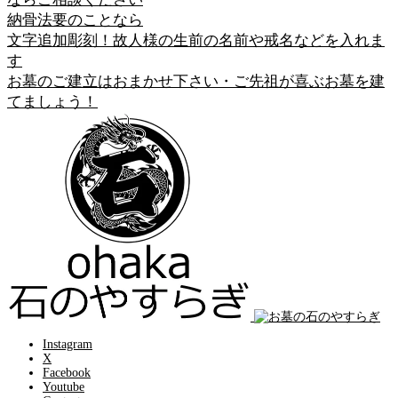
納骨法要のことなら
文字追加彫刻！故人様の生前の名前や戒名などを入れま
す
お墓のご建立はおまかせ下さい・ご先祖が喜ぶお墓を建
てましょう！
Instagram
X
Facebook
Youtube