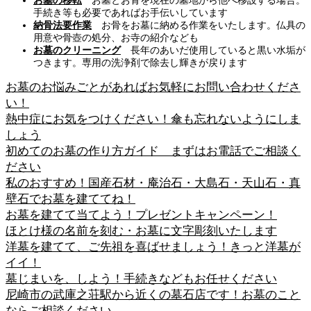
お墓の移転
お墓とお骨を現在の墓地から他へ移設する場合。
手続き等も必要であればお手伝いしています
納骨法要作業
お骨をお墓に納める作業をいたします。仏具の
用意や骨壺の処分、お寺の紹介なども
お墓のクリーニング
長年のあいだ使用していると黒い水垢が
つきます。専用の洗浄剤で除去し輝きが戻ります
お墓のお悩みごとがあればお気軽にお問い合わせくださ
い！
熱中症にお気をつけください！傘も忘れないようにしま
しょう
初めてのお墓の作り方ガイド まずはお電話でご相談く
ださい
私のおすすめ！国産石材・庵治石・大島石・天山石・真
壁石でお墓を建ててね！
お墓を建てて当てよう！プレゼントキャンペーン！
ほとけ様の名前を刻む・お墓に文字彫刻いたします
洋墓を建てて、ご先祖を喜ばせましょう！きっと洋墓が
イイ！
墓じまいを、しよう！手続きなどもお任せください
尼崎市の武庫之荘駅から近くの墓石店です！お墓のこと
ならご相談ください