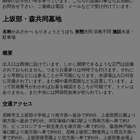
納骨のお手伝い等を承っています。こちらの霊園の事ならお気軽に
お問合せ下さい。ご連絡は電話・メールなどで受け付けています。
上坂部・森共同墓地
名称
かみさかべ もりきょうどうぼち
形態
共同 宗教不問
施設
水道・
駐車場
概要
出入口は西側に設けています。しかし開閉できるような正門は設備
されておられません。つまりお墓参りは何時でも行けます。それに
より早朝などには参ることが不可能になります。水汲場は入口付近
に完備されています。また桶や墓所図面なども設置しています。よ
って区画番号がわかればお墓を確認するころが可能です。トイレは
ありません。また中央には阿弥陀如来が祀られています。
交通アクセス
尼崎市立上坂部小学校より南方面へ徒歩で約6分。上坂部西公園より
南方面へ徒歩で約5分。JR宝塚線の塚口駅より西南方面へ車で約3
分。ピッコロシアター前交差点を南方面へ車で約2分。阪急神戸線の
塚口駅より南方面へ車で約6分。尼崎上坂部二郵便局より西北方面へ
車で約6分。上坂部保育園より北方面へ車で約6分。上坂部集会場よ