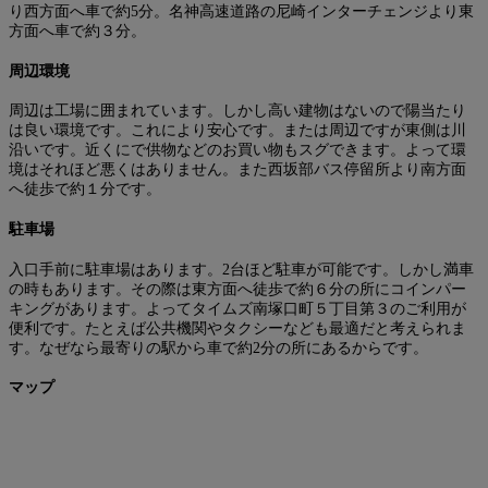
り西方面へ車で約5分。名神高速道路の尼崎インターチェンジより東
方面へ車で約３分。
周辺環境
周辺は工場に囲まれています。しかし高い建物はないので陽当たり
は良い環境です。これにより安心です。または周辺ですが東側は川
沿いです。近くにで供物などのお買い物もスグできます。よって環
境はそれほど悪くはありません。また西坂部バス停留所より南方面
へ徒歩で約１分です。
駐車場
入口手前に駐車場はあります。2台ほど駐車が可能です。しかし満車
の時もあります。その際は東方面へ徒歩で約６分の所にコインパー
キングがあります。よってタイムズ南塚口町５丁目第３のご利用が
便利です。たとえば公共機関やタクシーなども最適だと考えられま
す。なぜなら最寄りの駅から車で約2分の所にあるからです。
マップ