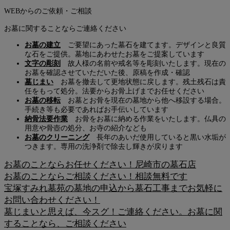
WEBからのご依頼・ご相談
お墓に関することならご連絡ください
お墓の建立
ご要望にあった墓石を建てます。デザインと良質
な石をご提供。墓地にあわせたお墓をご提案しています
文字の彫刻
故人様の名前や戒名等を彫刻いたします。現在の
お墓を確認させていただいた後、原稿を作成・確認
墓じまい
お墓を撤去して更地状態に戻します。残土残石は責
任をもって処分。法要からお骨上げまでお任せください
お墓の移転
お墓とお骨を現在の墓地から他へ移設する場合。
手続き等も必要であればお手伝いしています
納骨法要作業
お骨をお墓に納める作業をいたします。仏具の
用意や骨壺の処分、お寺の紹介なども
お墓のクリーニング
長年のあいだ使用していると黒い水垢が
つきます。専用の洗浄剤で除去し輝きが戻ります
お墓のことならお任せください！尼崎市の墓石店
お墓のことならご相談ください！相談無料です
宝塚すみれ墓苑の墓地の申込から墓石工事までお気軽に
お問い合わせください！
墓じまいと思えば、今スグ！ご連絡ください。お墓に関
することなら、ご相談ください