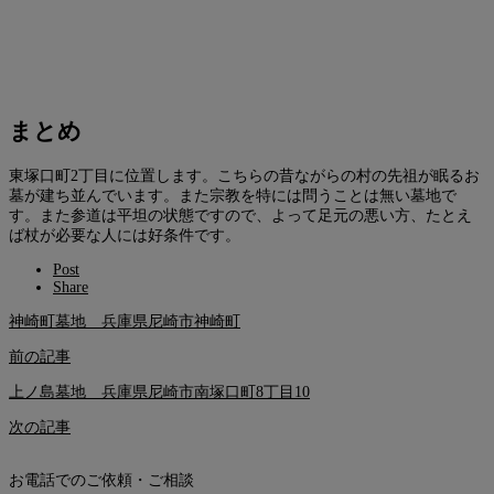
まとめ
東塚口町2丁目に位置します。こちらの昔ながらの村の先祖が眠るお
墓が建ち並んでいます。また宗教を特には問うことは無い墓地で
す。また参道は平坦の状態ですので、よって足元の悪い方、たとえ
ば杖が必要な人には好条件です。
Post
Share
神崎町墓地 兵庫県尼崎市神崎町
前の記事
上ノ島墓地 兵庫県尼崎市南塚口町8丁目10
次の記事
お電話でのご依頼・ご相談