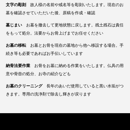
文字の彫刻
故人様の名前や戒名等を彫刻いたします。現在のお
墓を確認させていただいた後、原稿を作成・確認
墓じまい
お墓を撤去して更地状態に戻します。残土残石は責任
をもって処分。法要からお骨上げまでお任せください
お墓の移転
お墓とお骨を現在の墓地から他へ移設する場合。手
続き等も必要であればお手伝いしています
納骨法要作業
お骨をお墓に納める作業をいたします。仏具の用
意や骨壺の処分、お寺の紹介なども
お墓のクリーニング
長年のあいだ使用していると黒い水垢がつ
きます。専用の洗浄剤で除去し輝きが戻ります