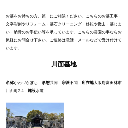
お墓をお持ちの方、第一にご相談ください。こちらのお墓工事・
文字彫刻やリフォーム・墓石クリーニング・移転や撤去・墓じま
い・納骨のお手伝い等を承っています。こちらの霊園の事ならお
気軽にお問合せ下さい。ご連絡は電話・メールなどで受け付けて
います。
川面墓地
名称
かわづらぼち
形態
共同
宗派
不問
所在地
大阪府富田林市
川面町2-4
施設
水道