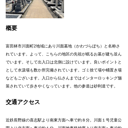
概要
富田林市川面町2地域にあり川面墓地（かわづらぼち）と名称さ
れています。よって、こちらの地区の先祖が眠るお墓が建ち並ん
でいます。そして出入口は北側に設けています。良いポイントと
として水汲場も数か所完備されています。ゴミ捨て場や桶置き場
などもございます。入口から仏さんまではインターロッキング舗
装されていて歩きやくなっています。他の参道は砂利道です。
交通アクセス
近鉄長野線の喜志駅より南東方面へ車で約８分。川面１号児童公
園より北方面へ車で約１分。川面地車格納庫より南方面へ車で約