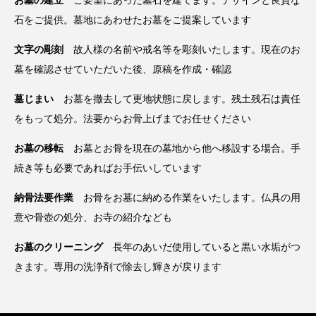
お墓の建立
ご要望にあった墓石を建てます。デザインと良質な
石をご提供。墓地にあわせたお墓をご提案しています
文字の彫刻
故人様の名前や戒名等を彫刻いたします。現在のお
墓を確認させていただいた後、原稿を作成・確認
墓じまい
お墓を撤去して更地状態に戻します。残土残石は責任
をもって処分。法要からお骨上げまでお任せください
お墓の移転
お墓とお骨を現在の墓地から他へ移設する場合。手
続き等も必要であればお手伝いしています
納骨法要作業
お骨をお墓に納める作業をいたします。仏具の用
意や骨壺の処分、お寺の紹介なども
お墓のクリーニング
長年のあいだ使用していると黒い水垢がつ
きます。専用の洗浄剤で除去し輝きが戻ります