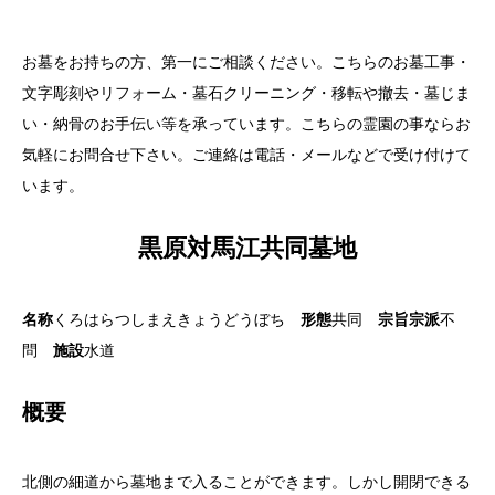
お墓をお持ちの方、第一にご相談ください。こちらのお墓工事・
文字彫刻やリフォーム・墓石クリーニング・移転や撤去・墓じま
い・納骨のお手伝い等を承っています。こちらの霊園の事ならお
気軽にお問合せ下さい。ご連絡は電話・メールなどで受け付けて
います。
黒原対馬江共同墓地
名称
くろはらつしまえきょうどうぼち
形態
共同
宗旨宗派
不
問
施設
水道
概要
北側の細道から墓地まで入ることができます。しかし開閉できる