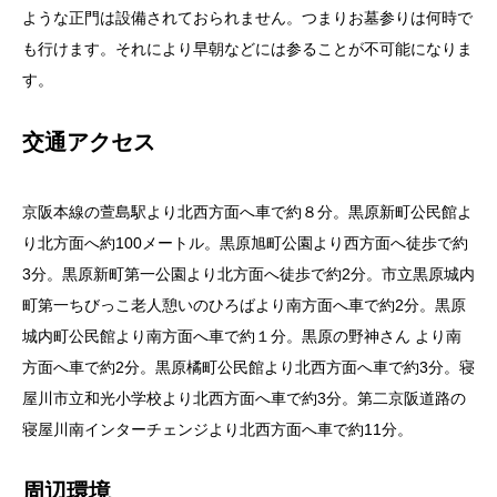
ような正門は設備されておられません。つまりお墓参りは何時で
も行けます。それにより早朝などには参ることが不可能になりま
す。
交通アクセス
京阪本線の萱島駅より北西方面へ車で約８分。黒原新町公民館よ
り北方面へ約100メートル。黒原旭町公園より西方面へ徒歩で約
3分。黒原新町第一公園より北方面へ徒歩で約2分。市立黒原城内
町第一ちびっこ老人憩いのひろばより南方面へ車で約2分。黒原
城内町公民館より南方面へ車で約１分。黒原の野神さん より南
方面へ車で約2分。黒原橘町公民館より北西方面へ車で約3分。寝
屋川市立和光小学校より北西方面へ車で約3分。第二京阪道路の
寝屋川南インターチェンジより北西方面へ車で約11分。
周辺環境