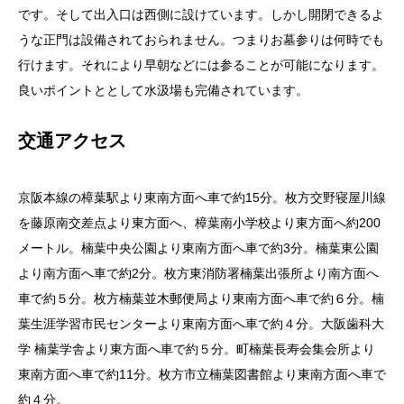
です。そして出入口は西側に設けています。しかし開閉できるよ
うな正門は設備されておられません。つまりお墓参りは何時でも
行けます。それにより早朝などには参ることが可能になります。
良いポイントととして水汲場も完備されています。
交通アクセス
京阪本線の樟葉駅より東南方面へ車で約15分。枚方交野寝屋川線
を藤原南交差点より東方面へ、樟葉南小学校より東方面へ約200
メートル。楠葉中央公園より東南方面へ車で約3分。楠葉東公園
より南方面へ車で約2分。枚方東消防署楠葉出張所より南方面へ
車で約５分。枚方楠葉並木郵便局より東南方面へ車で約６分。楠
葉生涯学習市民センターより東南方面へ車で約４分。大阪歯科大
学 楠葉学舎より東方面へ車で約５分。町楠葉長寿会集会所より
東南方面へ車で約11分。枚方市立楠葉図書館より東南方面へ車で
約４分。