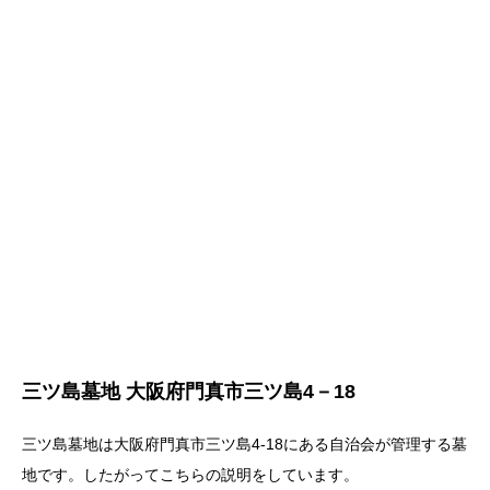
三ツ島墓地 大阪府門真市三ツ島4－18
三ツ島墓地は大阪府門真市三ツ島4-18にある自治会が管理する墓
地です。したがってこちらの説明をしています。