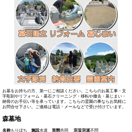
お墓をお持ちの方、第一にご相談ください。こちらのお墓工事・文
字彫刻やリフォーム・墓石クリーニング・移転や撤去・墓じまい・
納骨のお手伝い等を承っています。こちらの霊園の事ならお気軽に
お問合せ下さい。ご連絡は電話・メールなどで受け付けています。
森墓地
名称
もりぼち
施設
水道
形態
共同
宗旨宗派
不問