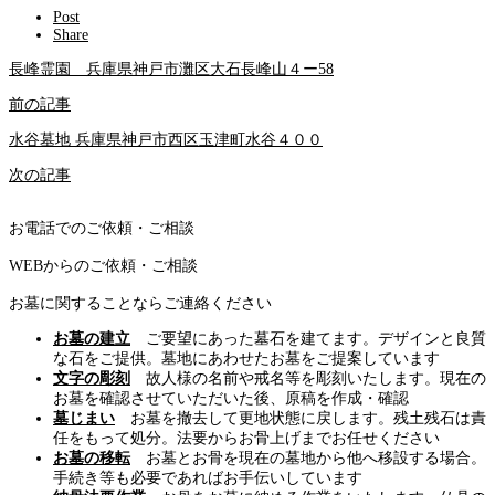
Post
Share
長峰霊園 兵庫県神戸市灘区大石長峰山４ー58
前の記事
水谷墓地 兵庫県神戸市西区玉津町水谷４００
次の記事
お電話でのご依頼・ご相談
WEBからのご依頼・ご相談
お墓に関することならご連絡ください
お墓の建立
ご要望にあった墓石を建てます。デザインと良質
な石をご提供。墓地にあわせたお墓をご提案しています
文字の彫刻
故人様の名前や戒名等を彫刻いたします。現在の
お墓を確認させていただいた後、原稿を作成・確認
墓じまい
お墓を撤去して更地状態に戻します。残土残石は責
任をもって処分。法要からお骨上げまでお任せください
お墓の移転
お墓とお骨を現在の墓地から他へ移設する場合。
手続き等も必要であればお手伝いしています