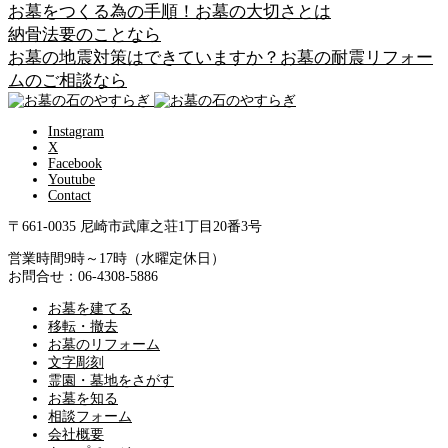
お墓をつくる為の手順！お墓の大切さとは
納骨法要のことなら
お墓の地震対策はできていますか？お墓の耐震リフォー
ムのご相談なら
Instagram
X
Facebook
Youtube
Contact
〒661-0035 尼崎市武庫之荘1丁目20番3号
営業時間9時～17時（水曜定休日）
お問合せ：06-4308-5886
お墓を建てる
移転・撤去
お墓のリフォーム
文字彫刻
霊園・墓地をさがす
お墓を知る
相談フォーム
会社概要