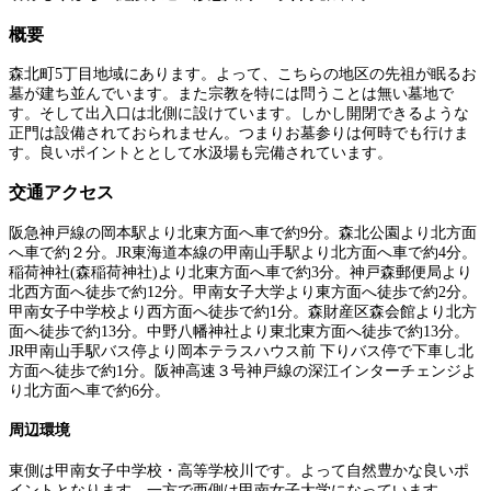
概要
森北町5丁目地域にあります。よって、こちらの地区の先祖が眠るお
墓が建ち並んでいます。また宗教を特には問うことは無い墓地で
す。そして出入口は北側に設けています。しかし開閉できるような
正門は設備されておられません。つまりお墓参りは何時でも行けま
す。良いポイントととして水汲場も完備されています。
交通アクセス
阪急神戸線の岡本駅より北東方面へ車で約9分。森北公園より北方面
へ車で約２分。JR東海道本線の甲南山手駅より北方面へ車で約4分。
稲荷神社(森稲荷神社)より北東方面へ車で約3分。神戸森郵便局より
北西方面へ徒歩で約12分。甲南女子大学より東方面へ徒歩で約2分。
甲南女子中学校より西方面へ徒歩で約1分。森財産区森会館より北方
面へ徒歩で約13分。中野八幡神社より東北東方面へ徒歩で約13分。
JR甲南山手駅バス停より岡本テラスハウス前 下りバス停で下車し北
方面へ徒歩で約1分。阪神高速３号神戸線の深江インターチェンジよ
り北方面へ車で約6分。
周辺環境
東側は甲南女子中学校・高等学校川です。よって自然豊かな良いポ
イントとなります。一方で西側は甲南女子大学になっています。