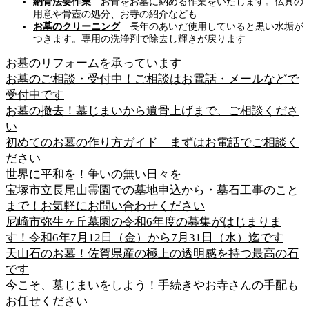
納骨法要作業
お骨をお墓に納める作業をいたします。仏具の
用意や骨壺の処分、お寺の紹介なども
お墓のクリーニング
長年のあいだ使用していると黒い水垢が
つきます。専用の洗浄剤で除去し輝きが戻ります
お墓のリフォームを承っています
お墓のご相談・受付中！ご相談はお電話・メールなどで
受付中です
お墓の撤去！墓じまいから遺骨上げまで、ご相談くださ
い
初めてのお墓の作り方ガイド まずはお電話でご相談く
ださい
世界に平和を！争いの無い日々を
宝塚市立長尾山霊園での墓地申込から・墓石工事のこと
まで！お気軽にお問い合わせください
尼崎市弥生ヶ丘墓園の令和6年度の募集がはじまりま
す！令和6年7月12日（金）から7月31日（水）迄です
天山石のお墓！佐賀県産の極上の透明感を持つ最高の石
です
今こそ、墓じまいをしよう！手続きやお寺さんの手配も
お任せください