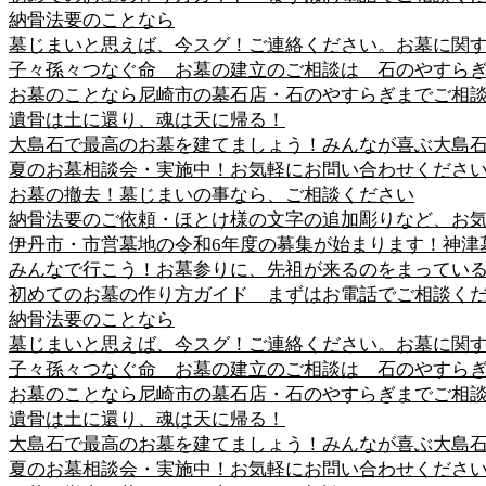
納骨法要のことなら
墓じまいと思えば、今スグ！ご連絡ください。お墓に関
子々孫々つなぐ命 お墓の建立のご相談は 石のやすら
お墓のことなら尼崎市の墓石店・石のやすらぎまでご相
遺骨は土に還り、魂は天に帰る！
大島石で最高のお墓を建てましょう！みんなが喜ぶ大島
夏のお墓相談会・実施中！お気軽にお問い合わせくださ
お墓の撤去！墓じまいの事なら、ご相談ください
納骨法要のご依頼・ほとけ様の文字の追加彫りなど、お
伊丹市・市営墓地の令和6年度の募集が始まります！神津
みんなで行こう！お墓参りに、先祖が来るのをまってい
初めてのお墓の作り方ガイド まずはお電話でご相談く
納骨法要のことなら
墓じまいと思えば、今スグ！ご連絡ください。お墓に関
子々孫々つなぐ命 お墓の建立のご相談は 石のやすら
お墓のことなら尼崎市の墓石店・石のやすらぎまでご相
遺骨は土に還り、魂は天に帰る！
大島石で最高のお墓を建てましょう！みんなが喜ぶ大島
夏のお墓相談会・実施中！お気軽にお問い合わせくださ