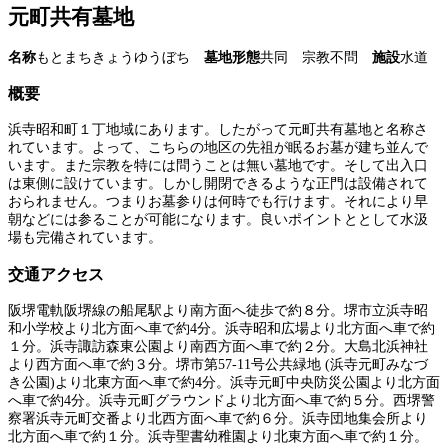
元町共有墓地
名称
もとまちきょうゆうぼち
墓地形態
共同 宗教不問
施設
水道
概要
浜寺昭和町１丁地域にあります。したがって元町共有墓地と名称さ
れています。よって、こちらの地区の先祖が眠るお墓が建ち並んで
います。また宗教を特には問うことは無い墓地です。そして出入口
は東側に設けています。しかし開閉できるような正門は設備されて
おられません。つまりお墓参りは何時でも行けます。それにより早
朝などには参ることが可能になります。良いポイントととして水汲
場も完備されています。
交通アクセス
阪堺電軌阪堺線の船尾駅より南方面へ徒歩で約８分。堺市立浜寺昭
和小学校より北方面へ車で約4分。浜寺昭和広場より北方面へ車で約
１分。浜寺諏訪森東公園より南西方面へ車で約２分。大島北浜神社
より西方面へ車で約３分。堺市第57-11号公共緑地 (浜寺元町みなづ
き公園)より北東方面へ車で約4分。浜寺元町中央防災公園より北方面
へ車で約4分。浜寺元町グラウンドより北方面へ車で約５分。西堺警
察署浜寺元町交番より北西方面へ車で約６分。浜寺団地集会所より
北方面へ車で約１分。浜寺聖書幼稚園より北東方面へ車で約１分。