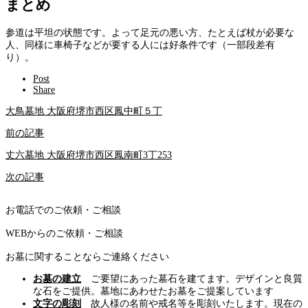
まとめ
参道は平坦の状態です。よって足元の悪い方、たとえば杖が必要な
人、同様に車椅子などが要する人には好条件です（一部段差有
り）。
Post
Share
大鳥墓地 大阪府堺市西区鳳中町５丁
前の記事
丈六墓地 大阪府堺市西区鳳南町3丁253
次の記事
お電話でのご依頼・ご相談
WEBからのご依頼・ご相談
お墓に関することならご連絡ください
お墓の建立
ご要望にあった墓石を建てます。デザインと良質
な石をご提供。墓地にあわせたお墓をご提案しています
文字の彫刻
故人様の名前や戒名等を彫刻いたします。現在の