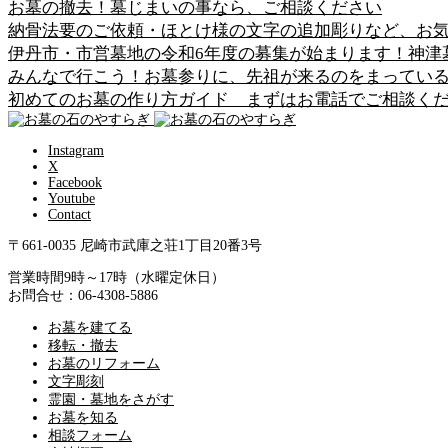
お墓の撤去！墓じまいの事なら、ご相談ください
納骨法要のご依頼・ほとけ様の文字の追加彫りなど、お
伊丹市・市営墓地の令和6年度の募集が始まります！神津
みんなで行こう！お墓参りに、先祖が来るのをまってい
初めてのお墓の作り方ガイド まずはお電話でご相談く
Instagram
X
Facebook
Youtube
Contact
〒661-0035 尼崎市武庫之荘1丁目20番3号
営業時間9時～17時（水曜定休日）
お問合せ：06-4308-5886
お墓を建てる
移転・撤去
お墓のリフォーム
文字彫刻
霊園・墓地をさがす
お墓を知る
相談フォーム