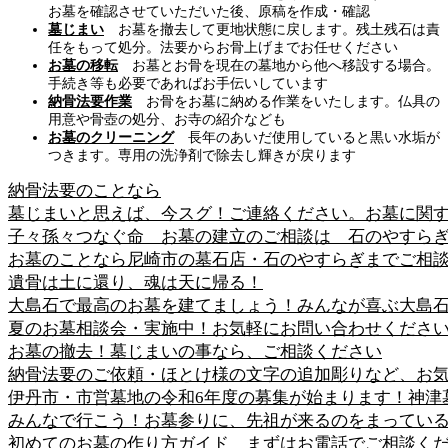
お墓を確認させていただいた後、原稿を作成・確認
墓じまい
お墓を撤去して更地状態に戻します。残土残石は責
任をもって処分。法要からお骨上げまでお任せください
お墓の移転
お墓とお骨を現在の墓地から他へ移設する場合。
手続き等も必要であればお手伝いしています
納骨法要作業
お骨をお墓に納める作業をいたします。仏具の
用意や骨壺の処分、お寺の紹介なども
お墓のクリーニング
長年のあいだ使用していると黒い水垢が
つきます。専用の洗浄剤で除去し輝きが戻ります
納骨法要のことなら
墓じまいと思えば、今スグ！ご連絡ください。お墓に関
子々孫々つなぐ命 お墓の建立のご相談は 石のやすら
お墓のことなら尼崎市の墓石店・石のやすらぎまでご相
遺骨は土に還り、魂は天に帰る！
大島石で最高のお墓を建てましょう！みんなが喜ぶ大島
夏のお墓相談会・実施中！お気軽にお問い合わせくださ
お墓の撤去！墓じまいの事なら、ご相談ください
納骨法要のご依頼・ほとけ様の文字の追加彫りなど、お
伊丹市・市営墓地の令和6年度の募集が始まります！神津
みんなで行こう！お墓参りに、先祖が来るのをまってい
初めてのお墓の作り方ガイド まずはお電話でご相談く