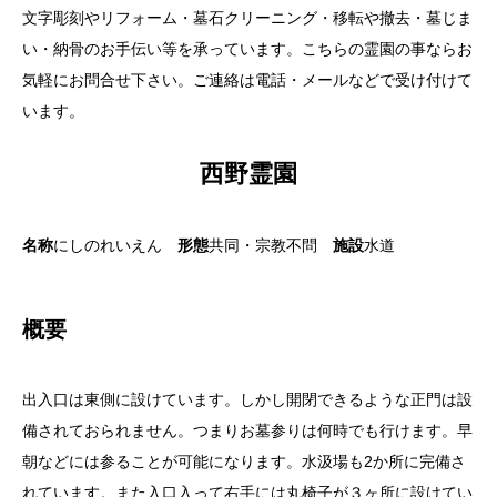
文字彫刻やリフォーム・墓石クリーニング・移転や撤去・墓じま
い・納骨のお手伝い等を承っています。こちらの霊園の事ならお
気軽にお問合せ下さい。ご連絡は電話・メールなどで受け付けて
います。
西野霊園
名称
にしのれいえん
形態
共同・宗教不問
施設
水道
概要
出入口は東側に設けています。しかし開閉できるような正門は設
備されておられません。つまりお墓参りは何時でも行けます。早
朝などには参ることが可能になります。水汲場も2か所に完備さ
れています。また入口入って右手には丸椅子が３ヶ所に設けてい