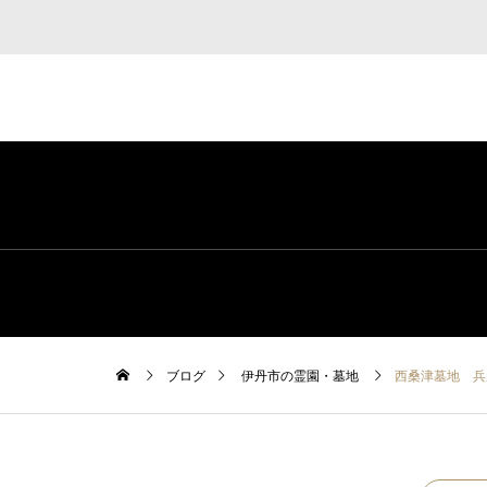
ブログ
伊丹市の霊園・墓地
西桑津墓地 兵