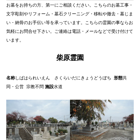
お墓をお持ちの方、第一にご相談ください。こちらのお墓工事・
文字彫刻やリフォーム・墓石クリーニング・移転や撤去・墓じま
い・納骨のお手伝い等を承っています。こちらの霊園の事ならお
気軽にお問合せ下さい。ご連絡は電話・メールなどで受け付けて
います。
柴原霊園
名称
しばはられいえん さくらいだにきょうどうぼち
形態
共
同・公営 宗教不問
施設
水道