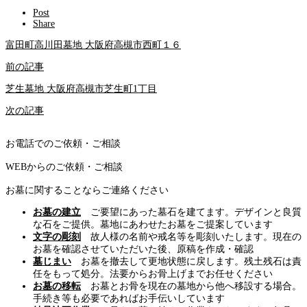
Post
Share
富田町高川田墓地 大阪府高槻市西町１６
前の記事
芝生墓地 大阪府高槻市芝生町1丁目
次の記事
お電話でのご依頼・ご相談
WEBからのご依頼・ご相談
お墓に関することならご連絡ください
お墓の建立
ご要望にあった墓石を建てます。デザインと良質
な石をご提供。墓地にあわせたお墓をご提案しています
文字の彫刻
故人様の名前や戒名等を彫刻いたします。現在の
お墓を確認させていただいた後、原稿を作成・確認
墓じまい
お墓を撤去して更地状態に戻します。残土残石は責
任をもって処分。法要からお骨上げまでお任せください
お墓の移転
お墓とお骨を現在の墓地から他へ移設する場合。
手続き等も必要であればお手伝いしています