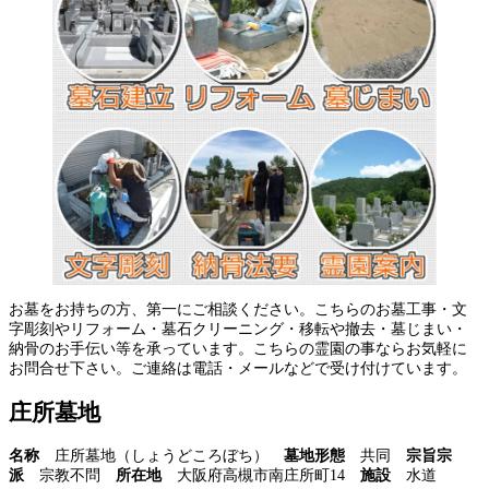
お墓をお持ちの方、第一にご相談ください。こちらのお墓工事・文
字彫刻やリフォーム・墓石クリーニング・移転や撤去・墓じまい・
納骨のお手伝い等を承っています。こちらの霊園の事ならお気軽に
お問合せ下さい。ご連絡は電話・メールなどで受け付けています。
庄所墓地
名称
庄所墓地（しょうどころぼち）
墓地形態
共同
宗旨宗
派
宗教不問
所在地
大阪府高槻市南庄所町14
施設
水道