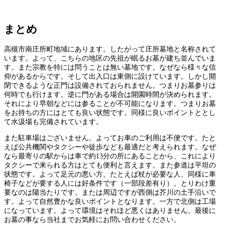
まとめ
高槻市南庄所町地域にあります。したがって庄所墓地と名称されて
います。よって、こちらの地区の先祖が眠るお墓が建ち並んでいま
す。また宗教を特には問うことは無い墓地です。なぜなら様々な信
仰があるからです。そして出入口は東側に設けています。しかし開
閉できるような正門は設備されておられません。つまりお墓参りは
何時でも行けます。逆に門がある場合は開園時間が決められます。
それにより早朝などには参ることが不可能になります。つまりお墓
をお持ちの方にはとても良い状態です。同様に良いポイントととし
て水汲場も完備されています。
また駐車場はございません。よってお車のご利用は不便です。たと
えば公共機関やタクシーや徒歩なども最適だと考えられます。なぜ
なら最寄りの駅からは車で約13分の所にあることから、これにより
タクシーで来られる方はとても便利と言えます。また参道は平坦の
状態です。よって足元の悪い方、たとえば杖が必要な人、同様に車
椅子などが要する人には好条件です（一部段差有り）。とりわけ重
要なのは陽当たりです。または周辺ですが西側は芥川の土手沿いで
す。よって自然豊かな良いポイントとなります。一方で北側は工場
になっています。よって環境はそれほど悪くはありません。最後に
お墓の事なら当社までお気軽にお問い合わせください。