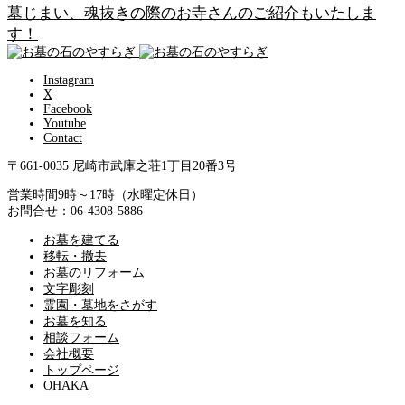
墓じまい、魂抜きの際のお寺さんのご紹介もいたしま
す！
Instagram
X
Facebook
Youtube
Contact
〒661-0035 尼崎市武庫之荘1丁目20番3号
営業時間9時～17時（水曜定休日）
お問合せ：06-4308-5886
お墓を建てる
移転・撤去
お墓のリフォーム
文字彫刻
霊園・墓地をさがす
お墓を知る
相談フォーム
会社概要
トップページ
OHAKA