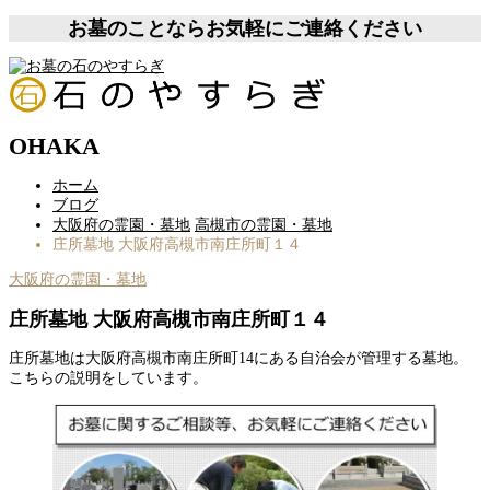
お墓のことならお気軽にご連絡ください
OHAKA
ホーム
ブログ
大阪府の霊園・墓地
高槻市の霊園・墓地
庄所墓地 大阪府高槻市南庄所町１４
大阪府の霊園・墓地
庄所墓地 大阪府高槻市南庄所町１４
庄所墓地は大阪府高槻市南庄所町14にある自治会が管理する墓地。
こちらの説明をしています。