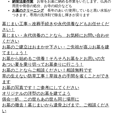
納骨法要作業
お骨をお墓に納める作業をいたします。仏具の
用意や骨壺の処分、お寺の紹介なども
お墓のクリーニング
長年のあいだ使用していると黒い水垢が
つきます。専用の洗浄剤で除去し輝きが戻ります
墓じまい工事～改葬手続きや永代供養などもお任せくだ
さい！
墓じまい・永代供養のことなら お気軽にお問い合わせ
ください
お墓のご建立はおまかせ下さい・ご先祖が喜ぶお墓を建
てましょう！
お墓から始めるご供養！そろそろお墓をとお思いの方
あつい夏を乗り切ってお墓参りに行こう！
お墓のことならご相談ください！相談無料です
草の生えない防草工事！草抜きの手間を省くことができ
ます
お墓の写真です！ご参考にしてください
オリジナルの洋型のお墓を建てよう
俱会一処、この世もあの世も同じ場所に
お墓の撤去！墓じまいから遺骨上げまで、ご相談くださ
い