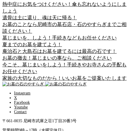
熱中症にお気をつけください！傘も忘れないようにしま
しょう
遺骨は土に還り、魂は天に帰る！
お墓のことなら尼崎市の墓石店・石のやすらぎまでご相
談ください！
墓じまいを、しよう！手続きなどもお任せください
夏までのお墓を建てよう！
庵治石と大島石はお墓を建てるには最高の石です！
お墓の撤去！墓じまいの事なら、ご相談ください
今こそ、墓じまいをしよう！手続きやお寺さんの手配も
お任せください
家族の大切なものだから！いいお墓をご提案いたします
Instagram
X
Facebook
Youtube
Contact
〒661-0035 尼崎市武庫之荘1丁目20番3号
営業時間9時～17時（水曜定休日）