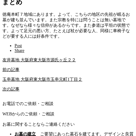
まとめ
徳庵本町７地域にあります。よって、こちらの地区の先祖が眠るお
墓が建ち並んでいます。また宗教を特には問うことは無い墓地で
す。なぜなら様々な信仰があるからです。また参道は平坦の状態で
す。よって足元の悪い方、たとえば杖が必要な人、同様に車椅子な
どが要する人には好条件です。
Post
Share
友井墓地 大阪府東大阪市源氏ヶ丘２２
前の記事
玉串墓地 大阪府東大阪市玉串元町1丁目２
次の記事
お電話でのご依頼・ご相談
WEBからのご依頼・ご相談
お墓に関することならご連絡ください
お墓の建立
ご要望にあった墓石を建てます。デザインと良質