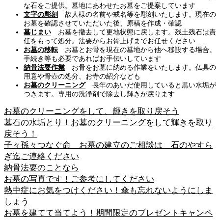
な石をご提供。墓地にあわせたお墓をご提案しています
文字の彫刻
故人様の名前や戒名等を彫刻いたします。現在の
お墓を確認させていただいた後、原稿を作成・確認
墓じまい
お墓を撤去して更地状態に戻します。残土残石は責
任をもって処分。法要からお骨上げまでお任せください
お墓の移転
お墓とお骨を現在の墓地から他へ移設する場合。
手続き等も必要であればお手伝いしています
納骨法要作業
お骨をお墓に納める作業をいたします。仏具の
用意や骨壺の処分、お寺の紹介なども
お墓のクリーニング
長年のあいだ使用していると黒い水垢が
つきます。専用の洗浄剤で除去し輝きが戻ります
お墓のクリーニングをして、輝きを取り戻そう
墓石の水垢とり！お墓のクリーニングをして輝きを取り
戻そう！
子々孫々つなぐ命 お墓の建立のご相談は 石のやすら
ぎ迄ご連絡ください
納骨法要のことなら
お墓の写真です！ご参考にしてください
熱中症にお気をつけください！傘も忘れないようにしま
しょう
お墓を建てて当てよう！期間限定のプレゼントキャンペ