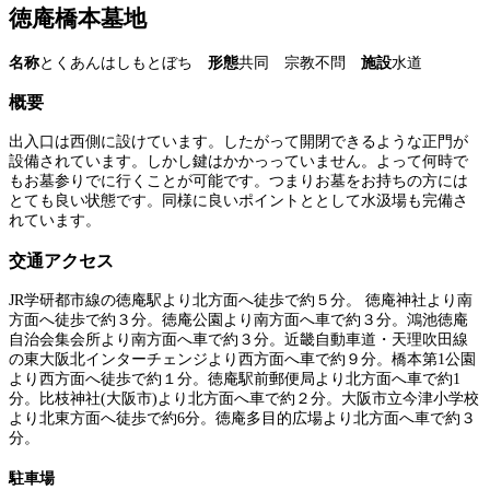
徳庵橋本墓地
名称
とくあんはしもとぼち
形態
共同 宗教不問
施設
水道
概要
出入口は西側に設けています。したがって開閉できるような正門が
設備されています。しかし鍵はかかっっていません。よって何時で
もお墓参りでに行くことが可能です。つまりお墓をお持ちの方には
とても良い状態です。同様に良いポイントととして水汲場も完備さ
れています。
交通アクセス
JR学研都市線の徳庵駅より北方面へ徒歩で約５分。 徳庵神社より南
方面へ徒歩で約３分。徳庵公園より南方面へ車で約３分。鴻池徳庵
自治会集会所より南方面へ車で約３分。近畿自動車道・天理吹田線
の東大阪北インターチェンジより西方面へ車で約９分。橋本第1公園
より西方面へ徒歩で約１分。徳庵駅前郵便局より北方面へ車で約1
分。比枝神社(大阪市)より北方面へ車で約２分。大阪市立今津小学校
より北東方面へ徒歩で約6分。徳庵多目的広場より北方面へ車で約３
分。
駐車場