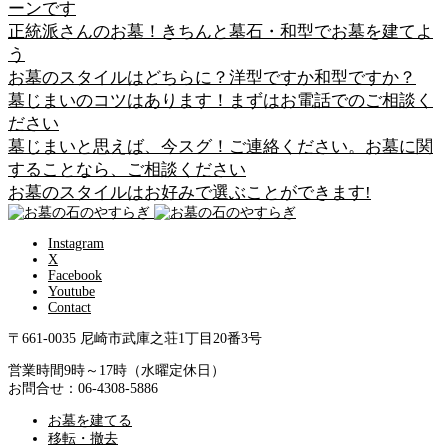
ーンです
正統派さんのお墓！きちんと墓石・和型でお墓を建てよ
う
お墓のスタイルはどちらに？洋型ですか和型ですか？
墓じまいのコツはあります！まずはお電話でのご相談く
ださい
墓じまいと思えば、今スグ！ご連絡ください。お墓に関
することなら、ご相談ください
お墓のスタイルはお好みで選ぶことができます!
Instagram
X
Facebook
Youtube
Contact
〒661-0035 尼崎市武庫之荘1丁目20番3号
営業時間9時～17時（水曜定休日）
お問合せ：06-4308-5886
お墓を建てる
移転・撤去