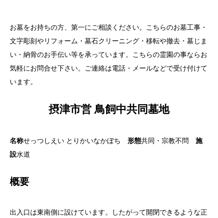
お墓をお持ちの方、第一にご相談ください。こちらのお墓工事・
文字彫刻やリフォーム・墓石クリーニング・移転や撤去・墓じま
い・納骨のお手伝い等を承っています。こちらの霊園の事ならお
気軽にお問合せ下さい。ご連絡は電話・メールなどで受け付けて
います。
摂津市営 鳥飼中共同墓地
名称
せっつしえい とりかいなかぼち
形態
共同・宗教不問
施
設
水道
概要
出入口は東南側に設けています。したがって開閉できるような正