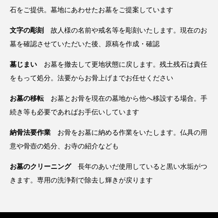
石をご提供。墓地にあわせたお墓をご提案しています
文字の彫刻
故人様の名前や戒名等を彫刻いたします。現在のお
墓を確認させていただいた後、原稿を作成・確認
墓じまい
お墓を撤去して更地状態に戻します。残土残石は責任
をもって処分。法要からお骨上げまでお任せください
お墓の移転
お墓とお骨を現在の墓地から他へ移設する場合。手
続き等も必要であればお手伝いしています
納骨法要作業
お骨をお墓に納める作業をいたします。仏具の用
意や骨壺の処分、お寺の紹介なども
お墓のクリーニング
長年のあいだ使用していると黒い水垢がつ
きます。専用の洗浄剤で除去し輝きが戻ります