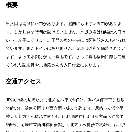
概要
出入口は南側に正門があります。北側にも小さい裏門がありま
す。しかし開閉時間は設けていません。水汲み場は桶場は入口は
いって左手にあります。正門の奥の中央には阿弥陀さんも祀られ
ています。またトイレはありません。参道は砂利で舗装されてい
ます。よって水捌けが良い墓地です。さらに墓地移転に際して建
てられた記念碑や六地蔵さんも入口付近にあります。
交通アクセス
JR神戸線の尼崎駅より北方面へ車で約5分。浜バス停下車し徒歩
で約3分。浜東公園より西方面へ徒歩で約１分。尼崎市立浜小学
校より北方面へ徒歩で約4分。伊邪那岐神社より東方面へ徒歩で
約5分。尼崎市立西川福祉会館より北方面へ徒歩で約4分。西川八