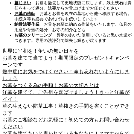
墓じまい
お墓を撤去して更地状態に戻します。残土残石は責
任をもって処分。法要からお骨上げまでお任せください
お墓の移転
お墓とお骨を現在の墓地から他へ移設する場合。
手続き等も必要であればお手伝いしています
納骨法要作業
お骨をお墓に納める作業をいたします。仏具の
用意や骨壺の処分、お寺の紹介なども
お墓のクリーニング
長年のあいだ使用していると黒い水垢が
つきます。専用の洗浄剤で除去し輝きが戻ります
世界に平和を！争いの無い日々を
お墓を建てて当てよう！期間限定のプレゼントキャンペ
ーンです
熱中症にお気をつけください！傘も忘れないようにしま
しょう
お墓をつくる為の手順！お墓の大切さとは
洋墓を建てて、ご先祖を喜ばせましょう！きっと洋墓が
イイ！
草の生えない防草工事！草抜きの手間を省くことができ
ます
お墓のご相談などお気軽に！初めての方もお問い合わせ
ください
お墓を建てたいと思われているあなたに！スマホからで