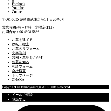
Facebook
Youtube
Contact
〒661-0035 尼崎市武庫之荘1丁目20番3号
営業時間9時～17時（水曜定休日）
お問合せ：06-4308-5886
お墓を建てる
移転・撤去
お墓のリフォーム
文字彫刻
霊園・墓地をさがす
お墓を知る
相談フォーム
会社概要
トップページ
OHAKA
Copyright © Ishinoyasuragi All Rights Reserved.
メールで相談
電話する