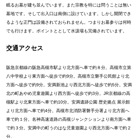
眠るお墓が建ち並んでいます。また宗教を特には問うことは無い
墓地です。そして出入口は南側に設けています。しかし開閉でき
るような正門は設備されておられません。つまりお墓参りは何時
でも行けます。ポイントととして水汲場も完備されています。
交通アクセス
阪急京都線の阪急高槻市駅より北方面へ車で約８分。高槻市立第
八中学校より東方面へ徒歩で約9分。高槻市立磐手公民館より北
方面へ徒歩で約9分。安満新池より西北方面へ徒歩で約5分。安満
北の町あやめ児童遊園より西方面へ徒歩で約3分。JR京都線の高
槻駅より北東方面へ車で約10分。安満遺跡公園 歴史拠点 展示館
より北方面へ車で約4分。高槻市北消防署磐手分署より北方面へ
車で約１分。名神高速道路の高槻ジャンクションより南方面へ車
で約３分。安満中の町うのはな児童遊園より西北方面へ車で約２
分。