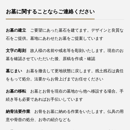
お墓に関することならご連絡ください
お墓の建立
ご要望にあった墓石を建てます。デザインと良質な
石をご提供。墓地にあわせたお墓をご提案しています
文字の彫刻
故人様の名前や戒名等を彫刻いたします。現在のお
墓を確認させていただいた後、原稿を作成・確認
墓じまい
お墓を撤去して更地状態に戻します。残土残石は責任
をもって処分。法要からお骨上げまでお任せください
お墓の移転
お墓とお骨を現在の墓地から他へ移設する場合。手
続き等も必要であればお手伝いしています
納骨法要作業
お骨をお墓に納める作業をいたします。仏具の用
意や骨壺の処分、お寺の紹介なども