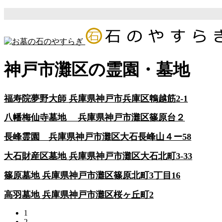
神戸市灘区の霊園・墓地
福寿院夢野大師 兵庫県神戸市兵庫区鵯越筋2-1
八幡梅仙寺墓地 兵庫県神戸市灘区篠原台２
長峰霊園 兵庫県神戸市灘区大石長峰山４ー58
大石財産区墓地 兵庫県神戸市灘区大石北町3-33
篠原墓地 兵庫県神戸市灘区篠原北町3丁目16
高羽墓地 兵庫県神戸市灘区桜ヶ丘町2
1
2