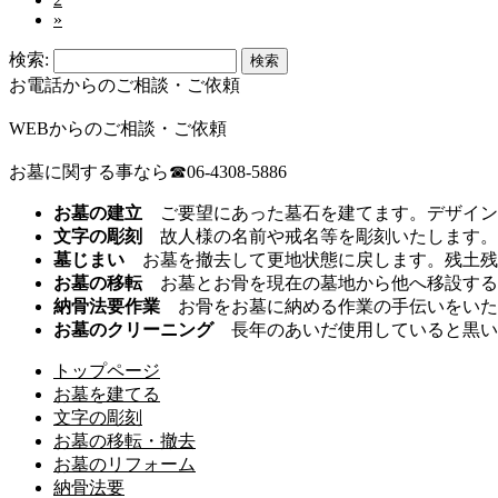
»
検索:
お電話からのご相談・ご依頼
WEBからのご相談・ご依頼
お墓に関する事なら☎06-4308-5886
お墓の建立
ご要望にあった墓石を建てます。デザイン
文字の彫刻
故人様の名前や戒名等を彫刻いたします。
墓じまい
お墓を撤去して更地状態に戻します。残土残
お墓の移転
お墓とお骨を現在の墓地から他へ移設する
納骨法要作業
お骨をお墓に納める作業の手伝いをいた
お墓のクリーニング
長年のあいだ使用していると黒い
トップページ
お墓を建てる
文字の彫刻
お墓の移転・撤去
お墓のリフォーム
納骨法要