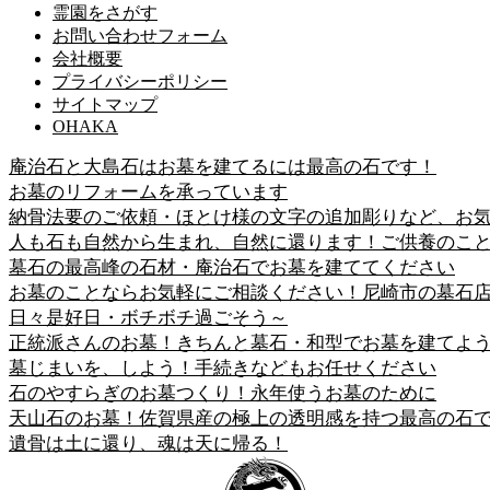
霊園をさがす
お問い合わせフォーム
会社概要
プライバシーポリシー
サイトマップ
OHAKA
庵治石と大島石はお墓を建てるには最高の石です！
お墓のリフォームを承っています
納骨法要のご依頼・ほとけ様の文字の追加彫りなど、お
人も石も自然から生まれ、自然に還ります！ご供養のこ
墓石の最高峰の石材・庵治石でお墓を建ててください
お墓のことならお気軽にご相談ください！尼崎市の墓石
日々是好日・ボチボチ過ごそう～
正統派さんのお墓！きちんと墓石・和型でお墓を建てよ
墓じまいを、しよう！手続きなどもお任せください
石のやすらぎのお墓つくり！永年使うお墓のために
天山石のお墓！佐賀県産の極上の透明感を持つ最高の石
遺骨は土に還り、魂は天に帰る！