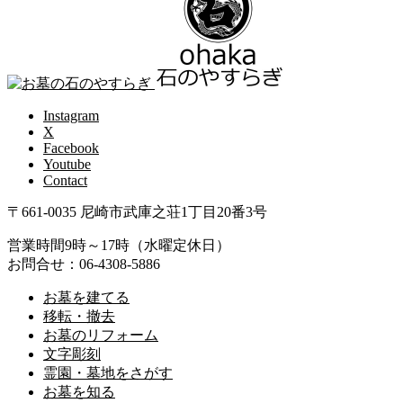
Instagram
X
Facebook
Youtube
Contact
〒661-0035 尼崎市武庫之荘1丁目20番3号
営業時間9時～17時（水曜定休日）
お問合せ：06-4308-5886
お墓を建てる
移転・撤去
お墓のリフォーム
文字彫刻
霊園・墓地をさがす
お墓を知る