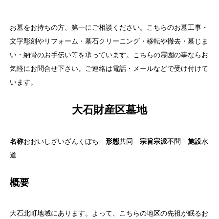
お墓をお持ちの方、第一にご相談ください。こちらのお墓工事・
文字彫刻やリフォーム・墓石クリーニング・移転や撤去・墓じま
い・納骨のお手伝い等を承っています。こちらの霊園の事ならお
気軽にお問合せ下さい。ご連絡は電話・メールなどで受け付けて
います。
大石財産区墓地
名称
おおいしざいざんくぼち
形態
共同
宗旨宗派
不問
施設
水
道
概要
大石北町地域にあります。よって、こちらの地区の先祖が眠るお