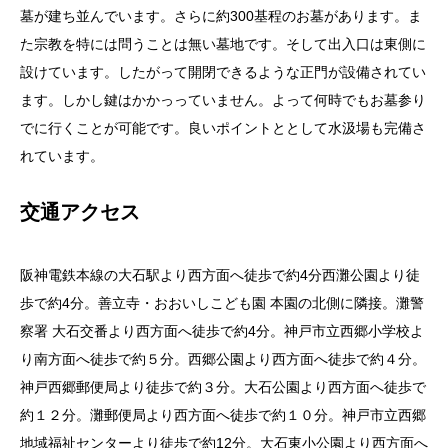
墓が建ち並んでいます。さらに約300基程のお墓があります。ま
た宗教を特には問うことは無い墓地です。そして出入口は東側に
設けています。したがって開閉できるような正門が設備されてい
ます。しかし鍵はかかっっていません。よって何時でもお墓参り
でに行くことが可能です。良いポイントととして水汲場も完備さ
れています。
交通アクセス
阪神電鉄本線の大石駅より西方面へ徒歩で約4分西灘公園より徒
歩で約4分。善立寺・おおいしこども園 本園の北側に隣接。灘警
察署 大石交番より西方面へ徒歩で約4分。神戸市立西郷小学校よ
り南方面へ徒歩で約５分。西郷公園より西方面へ徒歩で約４分。
神戸西郷郵便局より徒歩で約３分。大石公園より西方面へ徒歩で
約１２分。灘郵便局より西方面へ徒歩で約１０分。神戸市立西郷
地域福祉センターより徒歩で約12分。大石東小公園より西方面へ